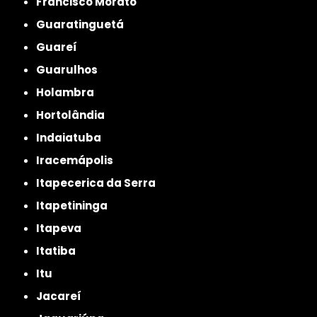
Francisco Morato
Guaratinguetá
Guareí
Guarulhos
Holambra
Hortolândia
Indaiatuba
Iracemápolis
Itapecerica da Serra
Itapetininga
Itapeva
Itatiba
Itu
Jacareí