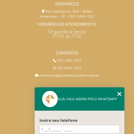
ENDEREÇO
Rua Tupiniquins 369 - Brieds
Americana - SP - CEP: 13466-220
HORÁRIO DE ATENDIMENTO
Segunda a Sexta:
07:30 às 17:30
CONTATOS
(19) 3455-3313
(19) 3455-3313
comercial@goldenesquadrias.com.br
MENU
OLÁ! FALE AGORA PELO WHATSAPP
HOME
SERVIÇOS
BLOG
Insira seu telefone
CONTATO
CATEGORIAS