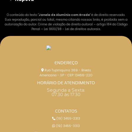
O conteúdo do texto "
Janela de Alumínio com Grade
" é de direito reservado.
Sua reprodução, parcial ou total, mesmo citando nossos links, é proibida sem a
autorização do autor. Crime de violação de direito autoral – artigo 184 do Código
Penal –
Lei 9610/98 - Lei de direitos autorais
.
ENDEREÇO
Rua Tupiniquins 369 - Brieds
Americana - SP - CEP: 13466-220
HORÁRIO DE ATENDIMENTO
Segunda a Sexta:
07:30 às 17:30
CONTATOS
(19) 3455-3313
(19) 3455-3313