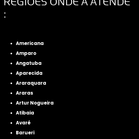
REGIÕES ONDE A ATENDE
:
Interior de São Paulo
Interior de São Paulo
Litoral de São Paulo
Região
Metropolitana de São Paulo
Americana
Amparo
Angatuba
Aparecida
Araraquara
Araras
Artur Nogueira
Atibaia
Avaré
Barueri