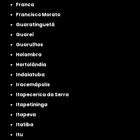
Franca
Francisco Morato
Guaratinguetá
Guareí
Guarulhos
Holambra
Hortolândia
Indaiatuba
Iracemápolis
Itapecerica da Serra
Itapetininga
Itapeva
Itatiba
Itu