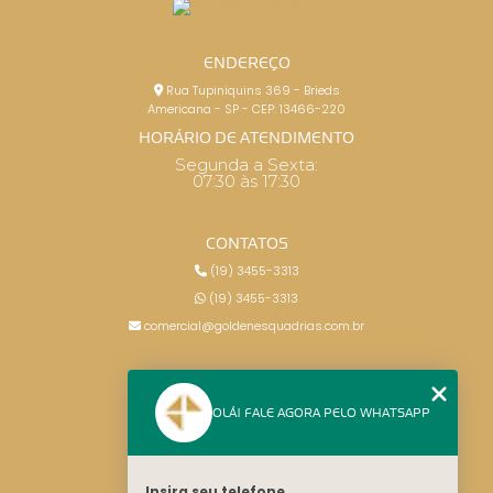
ENDEREÇO
Rua Tupiniquins 369 - Brieds
Americana - SP - CEP: 13466-220
HORÁRIO DE ATENDIMENTO
Segunda a Sexta:
07:30 às 17:30
CONTATOS
(19) 3455-3313
(19) 3455-3313
comercial@goldenesquadrias.com.br
MENU
OLÁ! FALE AGORA PELO WHATSAPP
HOME
SERVIÇOS
BLOG
Insira seu telefone