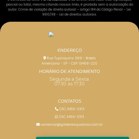
parcial ou total, mesmo citando nossos links, é proibida sem a autorização do
autor. Crime de violação de direito autoral – artigo 184 do Código Penal –
Lei
9610/98 - Lei de direitos autorais
.
ENDEREÇO
Rua Tupiniquins 369 - Brieds
Americana - SP - CEP: 13466-220
HORÁRIO DE ATENDIMENTO
Segunda a Sexta:
07:30 às 17:30
CONTATOS
(19) 3455-3313
(19) 3455-3313
comercial@goldenesquadrias.com.br