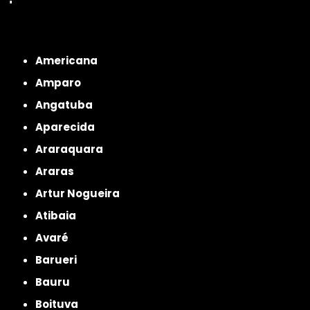
Interior de São Paulo
Interior de São Paulo
Litoral de São Paulo
Região
Metropolitana de São Paulo
Americana
Amparo
Angatuba
Aparecida
Araraquara
Araras
Artur Nogueira
Atibaia
Avaré
Barueri
Bauru
Boituva