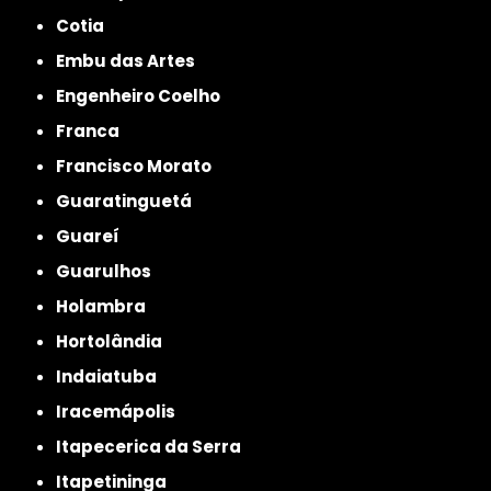
Cotia
Embu das Artes
Engenheiro Coelho
Franca
Francisco Morato
Guaratinguetá
Guareí
Guarulhos
Holambra
Hortolândia
Indaiatuba
Iracemápolis
Itapecerica da Serra
Itapetininga