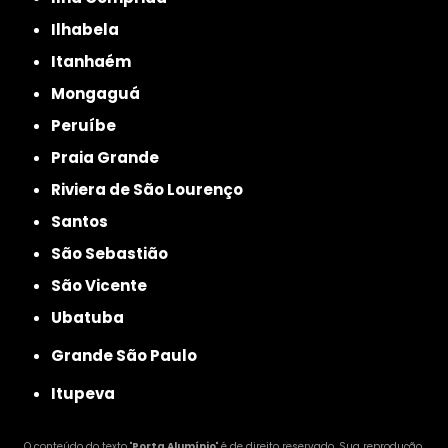
Ilhabela
Itanhaém
Mongaguá
Peruíbe
Praia Grande
Riviera de São Lourenço
Santos
São Sebastião
São Vicente
Ubatuba
Grande São Paulo
Itupeva
O conteúdo do texto "
Porta Alumínio
" é de direito reservado. Sua reprodução,