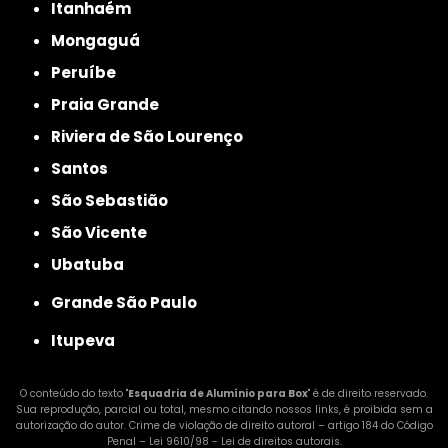
Itanhaém
Mongaguá
Peruíbe
Praia Grande
Riviera de São Lourenço
Santos
São Sebastião
São Vicente
Ubatuba
Grande São Paulo
Itupeva
O conteúdo do texto "
Esquadria de Alumínio para Box
" é de direito reservado.
Sua reprodução, parcial ou total, mesmo citando nossos links, é proibida sem a
autorização do autor. Crime de violação de direito autoral – artigo 184 do Código
Penal –
Lei 9610/98 - Lei de direitos autorais
.