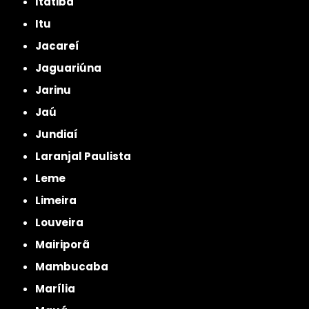
Itatiba
Itu
Jacareí
Jaguariúna
Jarinu
Jaú
Jundiaí
Laranjal Paulista
Leme
Limeira
Louveira
Mairiporã
Mambucaba
Marília