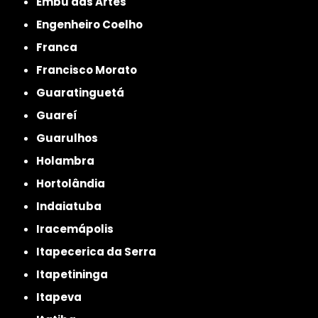
Embu das Artes
Engenheiro Coelho
Franca
Francisco Morato
Guaratinguetá
Guareí
Guarulhos
Holambra
Hortolândia
Indaiatuba
Iracemápolis
Itapecerica da Serra
Itapetininga
Itapeva