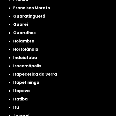
Francisco Morato
Guaratinguetá
Guareí
Guarulhos
Holambra
Hortolândia
Indaiatuba
Iracemápolis
Itapecerica da Serra
Itapetininga
Itapeva
Itatiba
Itu
Jacareí