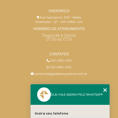
ENDEREÇO
Rua Tupiniquins 369 - Brieds
Americana - SP - CEP: 13466-220
HORÁRIO DE ATENDIMENTO
Segunda a Sexta:
07:30 às 17:30
CONTATOS
(19) 3455-3313
(19) 3455-3313
comercial@goldenesquadrias.com.br
MENU
OLÁ! FALE AGORA PELO WHATSAPP
HOME
SERVIÇOS
BLOG
Insira seu telefone
CONTATO