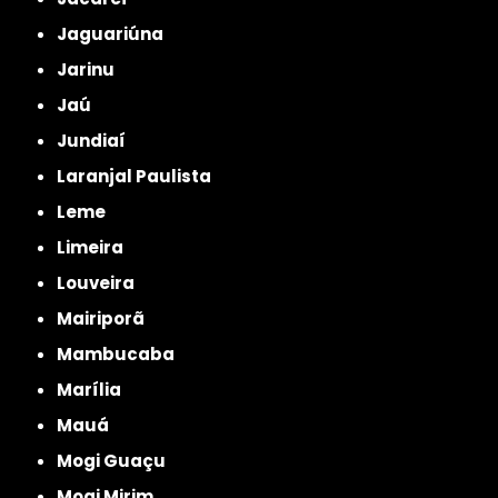
Jaguariúna
Jarinu
Jaú
Jundiaí
Laranjal Paulista
Leme
Limeira
Louveira
Mairiporã
Mambucaba
Marília
Mauá
Mogi Guaçu
Mogi Mirim