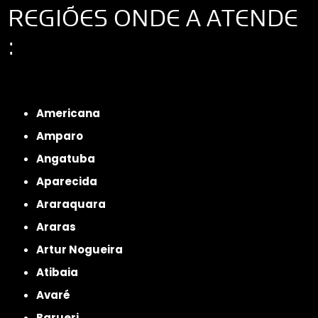
REGIÕES ONDE A ATENDE
:
Interior de São Paulo
Interior de São Paulo
Litoral de São Paulo
Região
Metropolitana de São Paulo
Americana
Amparo
Angatuba
Aparecida
Araraquara
Araras
Artur Nogueira
Atibaia
Avaré
Barueri