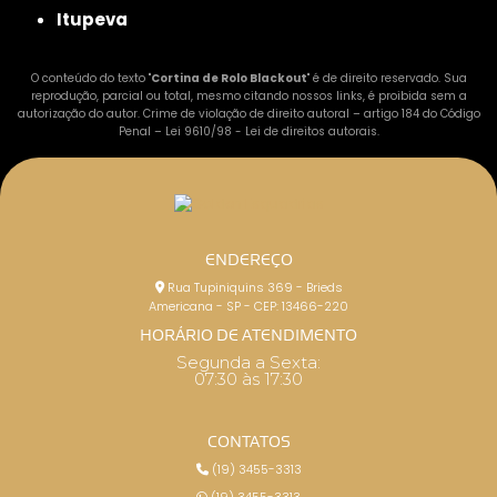
Itupeva
O conteúdo do texto "
Cortina de Rolo Blackout
" é de direito reservado. Sua
reprodução, parcial ou total, mesmo citando nossos links, é proibida sem a
autorização do autor. Crime de violação de direito autoral – artigo 184 do Código
Penal –
Lei 9610/98 - Lei de direitos autorais
.
ENDEREÇO
Rua Tupiniquins 369 - Brieds
Americana - SP - CEP: 13466-220
HORÁRIO DE ATENDIMENTO
Segunda a Sexta:
07:30 às 17:30
CONTATOS
(19) 3455-3313
(19) 3455-3313