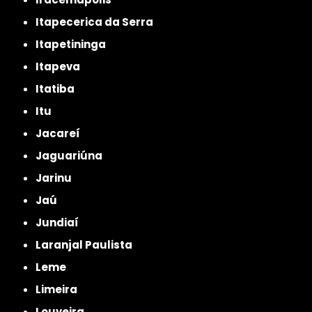
Itapecerica da Serra
Itapetininga
Itapeva
Itatiba
Itu
Jacareí
Jaguariúna
Jarinu
Jaú
Jundiaí
Laranjal Paulista
Leme
Limeira
Louveira