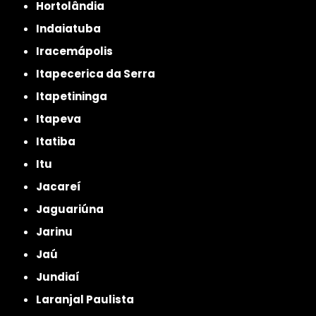
Hortolândia
Indaiatuba
Iracemápolis
Itapecerica da Serra
Itapetininga
Itapeva
Itatiba
Itu
Jacareí
Jaguariúna
Jarinu
Jaú
Jundiaí
Laranjal Paulista