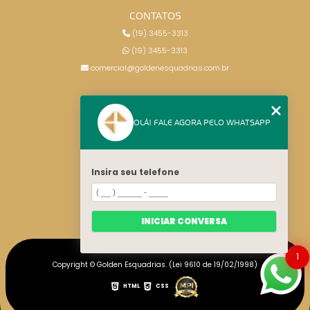
CONTATOS
(19) 3455-3313
(19) 3455-3313
comercial@goldenesquadrias.com.br
MENU
OLÁ! FALE AGORA PELO WHATSAPP
HOME
SERVIÇOS
BLOG
Insira seu telefone
CONTATO
CATEGORIAS
MAPA DO SITE
INICIAR CONVERSA
1
Copyright © Golden Esquadrias. (Lei 9610 de 19/02/1998)
HTML
CSS