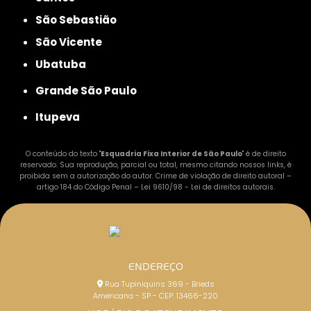
São Sebastião
São Vicente
Ubatuba
Grande São Paulo
Itupeva
O conteúdo do texto "
Esquadria Fixa Interior de São Paulo
" é de direito
reservado. Sua reprodução, parcial ou total, mesmo citando nossos links, é
proibida sem a autorização do autor. Crime de violação de direito autoral –
artigo 184 do Código Penal –
Lei 9610/98 - Lei de direitos autorais
.
ENDEREÇO
Rua Tupiniquins 369 - Brieds
Americana - SP - CEP: 13466-220