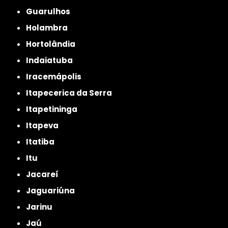
Guarulhos
Holambra
Hortolândia
Indaiatuba
Iracemápolis
Itapecerica da Serra
Itapetininga
Itapeva
Itatiba
Itu
Jacareí
Jaguariúna
Jarinu
Jaú