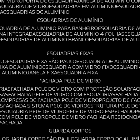
OM VIDRO
PORTA DE ESQUADRIA
JANELA DE ALUMÍNIO CO
ESQUADRIA DE VIDRO
ESQUADRIAS EM ALUMÍNIO
ESQUADR
DA
ESQUADRIAS DE ALUMÍNIO
ESQUADRIAS DE ALUMÍNIO
SQUADRIA DE ALUMINIO PARA BANHEIRO
ESQUADRIA DE 
ANA INTEGRADA
ESQUADRIA DE ALUMÍNIO 4 FOLHAS
ESQU
O
ESQUADRIAS DE ALUMÍNIO BRANCO
ESQUADRIAS DE AL
ESQUADRIAS FIXAS
ULO
ESQUADRIA FIXA SÃO PAULO
ESQUADRIA DE ALUMINIO
FIXA DE ALUMINIO
ESQUADRIA COM VIDRO FIXO
ESQUADRI
E ALUMINIO
JANELA FIXA
ESQUADRIA FIXA
FACHADA PELE DE VIDRO
RIAS
FACHADA PELE DE VIDRO COM PROTEÇÃO SOLAR
FA
SAS
FACHADA PELE DE VIDRO COM ESQUADRIAS
FACHADA
L
EMPRESAS DE FACHADA PELE DE VIDRO
PROJETO DE FA
OS
FACHADA SISTEMA PELE DE VIDRO
ESTRUTURA PELE DE
ESQUADRIA PELE DE VIDRO
PELE DE VIDRO ESPELHADO
 COM PELE DE VIDRO
PELE DE VIDRO FACHADA RESIDENCI
O FACHADA
GUARDA CORPOS
LO
GUARDA CORPO SÃO PAULO
GUARDA CORPO DE ALUM