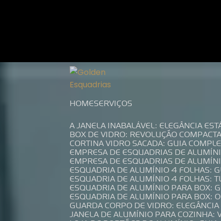
Entre em contato com um de nossos es
HOME
SERVIÇOS
A JANELA INABALÁVEL: ELEGÂNCIA ES
BOX DE VIDRO: REVOLUÇÃO COMPACT
CORTINA VIDRO SACADA: GUIA COMP
EMPRESA DE ESQUADRIAS DE ALUMÍN
EMPRESA DE ESQUADRIAS DE ALUMÍN
ESQUADRIA DE ALUMÍNIO 4 FOLHAS: 
ESQUADRIA DE ALUMÍNIO 4 FOLHAS: 
ESQUADRIA DE ALUMÍNIO PARA BOX: 
ESQUADRIA DE ALUMÍNIO PARA BOX: 
GUARDA CORPO DE VIDRO: ELEGÂNCI
JANELA DE ALUMÍNIO PARA COZINHA: 