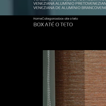
VENEZIANA ALUMÍNIO PRETO
VENEZIA
VENEZIANA DE ALUMÍNIO BRANCO
VEN
Home
Categorias
box ate o teto
BOX ATÉ O TETO