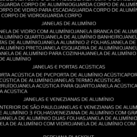
GUARDA CORPO DE ALUMÍNIO
GUARDA CORPO DE ALUMÍ
CORPO DE VIDRO PARA ESCADA
GUARDA CORPO DE ALUMÍ
A CORPO DE VIDRO
GUARDA CORPO
JANELAS DE ALUMÍNIO
ANELA DE VIDRO COM ALUMÍNIO
JANELA BRANCA DE ALUM
 ALUMÍNIO QUARTO
JANELA DE ALUMÍNIO BANHEIRO
JANE
TAS DE ALUMÍNIO
JANELA ALUMÍNIO 2 FOLHAS
JANELA D
 ALUMÍNIO PRETO
JANELA ESQUADRIA DE ALUMÍNIO
JANE
JANELA DE ALUMÍNIO PARA COZINHA
JANELA DE ALUMÍNIO
 DE ALUMÍNIO
JANELAS E PORTAS ACÚSTICAS
PORTA ACÚSTICA DE PVC
PORTA DE ALUMÍNIO ACÚSTICA
PO
ACÚSTICA DE ALUMÍNIO
JANELAS TERMO ACÚSTICAS
IRRUÍDO
JANELA ACÚSTICA PARA QUARTO
JANELA ACÚSTIC
LA ACÚSTICA
JANELAS E VENEZIANAS DE ALUMÍNIO
INTERIOR DE SÃO PAULO
JANELAS E VENEZIANAS DE ALU
DE ALUMÍNIO 3 FOLHAS
VENEZIANA DE ALUMÍNIO COM GR
JANELA DE ALUMÍNIO DUAS FOLHAS
JANELA DE ALUMÍNI
NELA DE ALUMÍNIO COM VIDRO
JANELA DE ALUMÍNIO COM