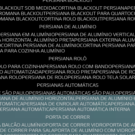
PERSIANA BLACKOUT
 BLACKOUT SOB MEDIDA
CORTINA BLACKOUT PERSIANA
P
 ROMANA BLACKOUT
PERSIANA BLACKOUT PARA QUARTO
ROMANA BLACKOUT
CORTINA ROLO BLACKOUT
PERSIANA R
PERSIANA DE ALUMÍNIO
PERSIANA EM ALUMÍNIO
PERSIANA DE ALUMÍNIO VERTICA
A HORIZONTAL ALUMÍNIO PRETA
PERSIANA EXTERNA ALU
O
CORTINA PERSIANA DE ALUMÍNIO
CORTINA PERSIANA P
NA PARA COZINHA ALUMÍNIO
PERSIANA ROLÔ
OLO PARA COZINHA
PERSIANA ROLO COM BANDO
PERSIAN
LO AUTOMATIZADA
PERSIANA ROLO PRETA
PERSIANA DE 
IANA ROLO
PERSIANA DE ROLO
PERSIANA ROLO TELA SOLA
PERSIANAS AUTOMÁTICAS
E SÃO PAULO
PERSIANAS AUTOMÁTICAS SÃO PAULO
PERS
SIANA DE ALUMÍNIO HORIZONTAL
PERSIANA DE ALUMÍNIO
UTOMÁTICA
PERSIANA DE ENROLAR AUTOMÁTICA
PERSIAN
PERSIANA AUTOMÁTICA
PERSIANA AUTOMÁTICA INTERNA
PORTA DE CORRER
A BALCÃO ALUMÍNIO
PORTA DE CORRER VIDRO
PORTA DE 
A DE CORRER PARA SALA
PORTA DE ALUMÍNIO COM VIDRO