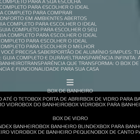
A COMPLETO PARA A SUA ESCOLHA
A COMPLETO PARA ESCOLHER O IDEAL
UIA COMPLETO PARA COMPRAR
 CONFORTO EM AMBIENTES ABERTOS
UIA COMPLETO PARA ESCOLHER O IDEAL
 GUIA COMPLETO PARA ESCOLHER O SEU
UIA COMPLETO PARA ESCOLHER O IDEAL
 COMPLETO PARA ESCOLHER O IDEAL
A COMPLETO PARA ESCOLHER O MELHOR
E VOCÊ PRECISA SABER
PORTÃO DE ALUMÍNIO SIMPLES: T
: GUIA COMPLETO E DURÁVEL
TRANSPARÊNCIA INFINITA:
 BANHEIRO
TRANSPARÊNCIA QUE TRANSFORMA: O BOX DE
NCIA E FUNCIONALIDADE PARA SUA CASA
BOX DE BANHEIRO
O ATÉ O TETO
BOX PORTA DE ABRIR
BOX DE VIDRO PARA 
RO VIDRO
BOX DO BANHEIRO
BOX VIDRO
BOX PARA BANH
BOX DE VIDRO
INDEX BANHEIRO
BOX BANHEIRO BLINDEX
BOX PARA BANH
EIRO VIDRO
BOX DE BANHEIRO PEQUENO
BOX DE CANTO 