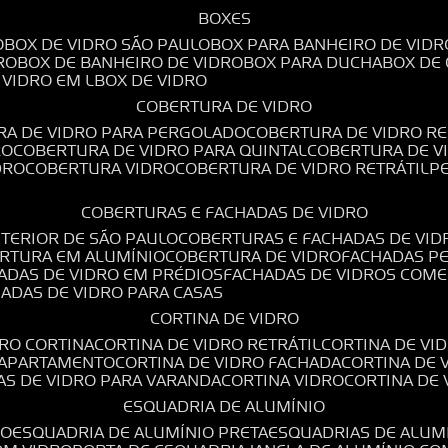
BOXES
O
BOX DE VIDRO SÃO PAULO
BOX PARA BANHEIRO DE VIDR
RO
BOX DE BANHEIRO DE VIDRO
BOX PARA DUCHA
BOX DE
E VIDRO EM L
BOX DE VIDRO
COBERTURA DE VIDRO
RA DE VIDRO PARA PERGOLADO
COBERTURA DE VIDRO RE
RO
COBERTURA DE VIDRO PARA QUINTAL
COBERTURA DE 
DRO
COBERTURA VIDRO
COBERTURA DE VIDRO RETRÁTIL
COBERTURAS E FACHADAS DE VIDRO
NTERIOR DE SÃO PAULO
COBERTURAS E FACHADAS DE VID
ERTURA EM ALUMÍNIO
COBERTURA DE VIDRO
FACHADAS P
HADAS DE VIDRO EM PRÉDIOS
FACHADAS DE VIDROS COME
HADAS DE VIDRO PARA CASAS
CORTINA DE VIDRO
DRO CORTINA
CORTINA DE VIDRO RETRÁTIL
CORTINA DE V
E APARTAMENTO
CORTINA DE VIDRO FACHADA
CORTINA DE
NAS DE VIDRO PARA VARANDA
CORTINA VIDRO
CORTINA DE
ESQUADRIA DE ALUMÍNIO
IO
ESQUADRIA DE ALUMÍNIO PRETA
ESQUADRIAS DE ALUM