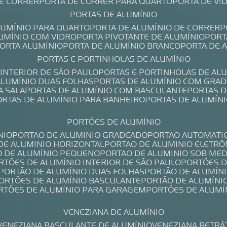
DE CORRER
PORTA DE CORRER PARA QUARTO
PORTA DE V
PORTAS DE ALUMÍNIO
ALUMÍNIO PARA QUARTO
PORTA DE ALUMÍNIO DE CORRER
LUMÍNIO COM VIDRO
PORTA PIVOTANTE DE ALUMÍNIO
POR
PORTA ALUMÍNIO
PORTA DE ALUMÍNIO BRANCO
PORTA DE 
PORTAS E PORTINHOLAS DE ALUMÍNIO
 INTERIOR DE SÃO PAULO
PORTAS E PORTINHOLAS DE AL
 ALUMÍNIO DUAS FOLHAS
PORTAS DE ALUMÍNIO COM GRAD
A SALA
PORTAS DE ALUMÍNIO COM BASCULANTE
PORTAS 
PORTAS DE ALUMÍNIO PARA BANHEIRO
PORTAS DE ALUMÍN
PORTÕES DE ALUMÍNIO
NIO
PORTAO DE ALUMINIO GRADEADO
PORTAO AUTOMATI
 DE ALUMINIO HORIZONTAL
PORTAO DE ALUMINIO ELETRÔ
O DE ALUMÍNIO PEQUENO
PORTAO DE ALUMINIO SOB ME
ORTÕES DE ALUMÍNIO INTERIOR DE SÃO PAULO
PORTÕES 
PORTÃO DE ALUMÍNIO DUAS FOLHAS
PORTÃO DE ALUMÍN
PORTÕES DE ALUMÍNIO BASCULANTE
PORTÃO DE ALUMÍNI
ORTÕES DE ALUMÍNIO PARA GARAGEM
PORTÕES DE ALUMÍ
VENEZIANA DE ALUMÍNIO
VENEZIANA BASCULANTE DE ALUMÍNIO
VENEZIANA RETRÁ