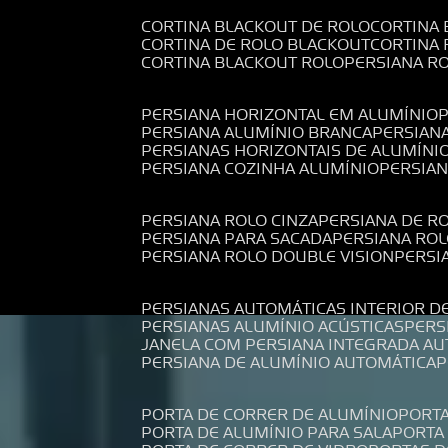
CORTINA BLACKOUT DE ROLO
CORTINA
CORTINA DE ROLO BLACKOUT
CORTINA
CORTINA BLACKOUT ROLO
PERSIANA 
PERSIANA HORIZONTAL EM ALUMÍNIO
PERSIANA ALUMÍNIO BRANCA
PERSIAN
PERSIANAS HORIZONTAIS DE ALUMÍNI
PERSIANA COZINHA ALUMÍNIO
PERSIA
PERSIANA ROLO CINZA
PERSIANA DE R
PERSIANA PARA SACADA
PERSIANA RO
PERSIANA ROLO DOUBLE VISION
PERS
PERSIANAS AUTOMÁTICAS INTERIOR D
PERSIANAS ALUMÍNIO ACÚSTICAS
PER
JANELA COM PERSIANA INTEGRADA A
PERSIANA DE ALUMÍNIO AUTOMÁTICA
PORTA DE CORRER DE ALUMÍNIO
PORT
PORTA DE ALUMÍNIO PARA SALA
PORT