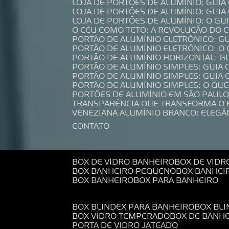
LOJA DE PORTÕES DE ALUMÍNIO: GUI
LOJA DE PORTÕES DE ALUMÍNIO: GUI
LOJA DE PORTÕES DE ALUMÍNIO: O G
O CÉU COMO TETO: A REVOLUÇÃO DO
PORTÃO DE ALUMÍNIO ELETRÔNICO: G
PORTÃO DE ALUMÍNIO ELETRÔNICO: O
PORTÃO DE ALUMÍNIO HORIZONTAL: G
PORTÃO DE ALUMÍNIO SIMPLES: GUIA
PORTÃO DE ALUMÍNIO SIMPLES: GUI
PORTÃO DE ALUMÍNIO SIMPLES: O QU
PORTÕES DE ALUMÍNIO EM SÃO PAULO
TRANSPARÊNCIA QUE TRANSFORMA O
VENEZIANA ALUMÍNIO BRANCO: ELEGÂ
CONTATO
BOX DE VIDRO BANHEIRO
BOX DE VIDR
BOX BANHEIRO PEQUENO
BOX BANHEI
BOX BANHEIRO
BOX PARA BANHEIRO
BOX BLINDEX PARA BANHEIRO
BOX BL
BOX VIDRO TEMPERADO
BOX DE BANH
PORTA DE VIDRO JATEADO