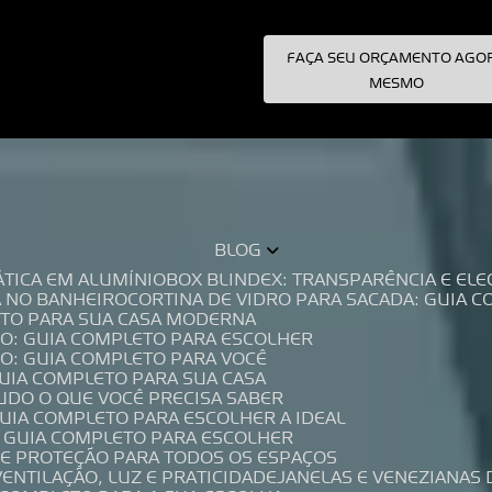
FAÇA SEU ORÇAMENTO AGO
pecialistas!
MESMO
BLOG
TÁTICA EM ALUMÍNIO
BOX BLINDEX: TRANSPARÊNCIA E E
A NO BANHEIRO
CORTINA DE VIDRO PARA SACADA: GUIA 
LETO PARA SUA CASA MODERNA
IO: GUIA COMPLETO PARA ESCOLHER
IO: GUIA COMPLETO PARA VOCÊ
GUIA COMPLETO PARA SUA CASA
TUDO O QUE VOCÊ PRECISA SABER
GUIA COMPLETO PARA ESCOLHER A IDEAL
O GUIA COMPLETO PARA ESCOLHER
A E PROTEÇÃO PARA TODOS OS ESPAÇOS
VENTILAÇÃO, LUZ E PRATICIDADE
JANELAS E VENEZIANAS 