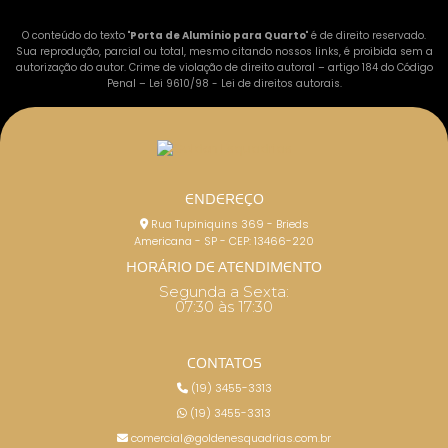
O conteúdo do texto "
Porta de Alumínio para Quarto
" é de direito reservado.
Sua reprodução, parcial ou total, mesmo citando nossos links, é proibida sem a
autorização do autor. Crime de violação de direito autoral – artigo 184 do Código
Penal –
Lei 9610/98 - Lei de direitos autorais
.
ENDEREÇO
Rua Tupiniquins 369 - Brieds
Americana - SP - CEP: 13466-220
HORÁRIO DE ATENDIMENTO
Segunda a Sexta:
07:30 às 17:30
CONTATOS
(19) 3455-3313
(19) 3455-3313
comercial@goldenesquadrias.com.br