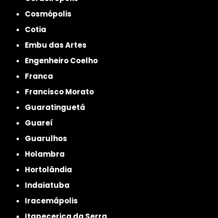
Cosmópolis
Cotia
Embu das Artes
Engenheiro Coelho
Franca
Francisco Morato
Guaratinguetá
Guareí
Guarulhos
Holambra
Hortolândia
Indaiatuba
Iracemápolis
Itapecerica da Serra