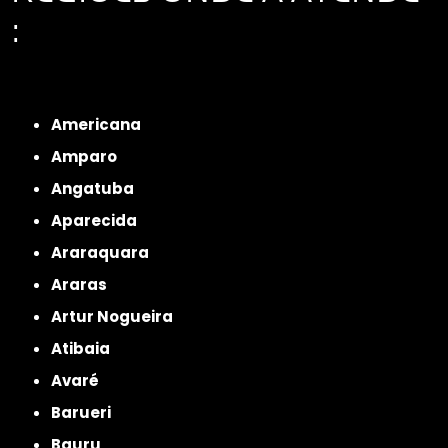
:
Interior de São Paulo
Interior de São Paulo
Litoral de São Paulo
Região
Metropolitana de São Paulo
Americana
Amparo
Angatuba
Aparecida
Araraquara
Araras
Artur Nogueira
Atibaia
Avaré
Barueri
Bauru