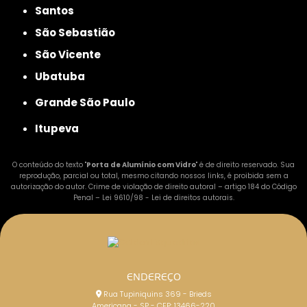
Santos
São Sebastião
São Vicente
Ubatuba
Grande São Paulo
Itupeva
O conteúdo do texto "
Porta de Alumínio com Vidro
" é de direito reservado. Sua
reprodução, parcial ou total, mesmo citando nossos links, é proibida sem a
autorização do autor. Crime de violação de direito autoral – artigo 184 do Código
Penal –
Lei 9610/98 - Lei de direitos autorais
.
ENDEREÇO
Rua Tupiniquins 369 - Brieds
Americana - SP - CEP: 13466-220