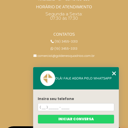
HORÁRIO DE ATENDIMENTO
Segunda a Sexta:
07:30 às 17:30
CONTATOS
(19) 3455-3313
(19) 3455-3313
comercial@goldenesquadrias.com.br
MENU
OLÁ! FALE AGORA PELO WHATSAPP
HOME
SERVIÇOS
BLOG
Insira seu telefone
CONTATO
CATEGORIAS
MAPA DO SITE
INICIAR CONVERSA