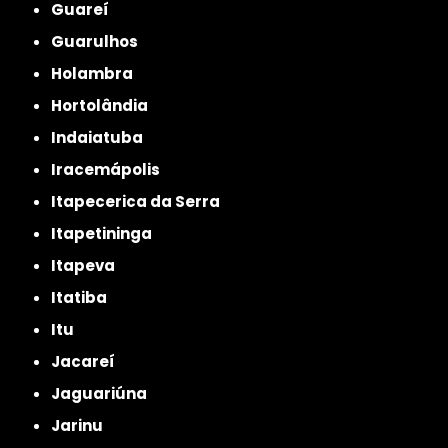
Guareí
Guarulhos
Holambra
Hortolândia
Indaiatuba
Iracemápolis
Itapecerica da Serra
Itapetininga
Itapeva
Itatiba
Itu
Jacareí
Jaguariúna
Jarinu