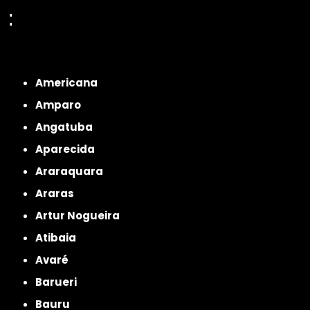
:
Interior de São Paulo
Interior de São Paulo
Litoral de São Paulo
Região
Metropolitana de São Paulo
Americana
Amparo
Angatuba
Aparecida
Araraquara
Araras
Artur Nogueira
Atibaia
Avaré
Barueri
Bauru