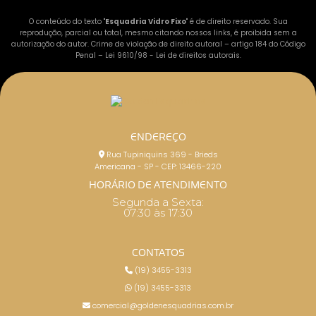
O conteúdo do texto "
Esquadria Vidro Fixo
" é de direito reservado. Sua
reprodução, parcial ou total, mesmo citando nossos links, é proibida sem a
autorização do autor. Crime de violação de direito autoral – artigo 184 do Código
Penal –
Lei 9610/98 - Lei de direitos autorais
.
ENDEREÇO
Rua Tupiniquins 369 - Brieds
Americana - SP - CEP: 13466-220
HORÁRIO DE ATENDIMENTO
Segunda a Sexta:
07:30 às 17:30
CONTATOS
(19) 3455-3313
(19) 3455-3313
comercial@goldenesquadrias.com.br