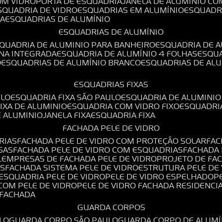
OM VIDRO
PORTA DE ESQUADRIA
JANELA DE ALUMÍNIO CO
ESQUADRIA DE VIDRO
ESQUADRIAS EM ALUMÍNIO
ESQUADR
DA
ESQUADRIAS DE ALUMÍNIO
ESQUADRIAS DE ALUMÍNIO
SQUADRIA DE ALUMINIO PARA BANHEIRO
ESQUADRIA DE 
ANA INTEGRADA
ESQUADRIA DE ALUMÍNIO 4 FOLHAS
ESQU
O
ESQUADRIAS DE ALUMÍNIO BRANCO
ESQUADRIAS DE AL
ESQUADRIAS FIXAS
ULO
ESQUADRIA FIXA SÃO PAULO
ESQUADRIA DE ALUMINIO
FIXA DE ALUMINIO
ESQUADRIA COM VIDRO FIXO
ESQUADRI
E ALUMINIO
JANELA FIXA
ESQUADRIA FIXA
FACHADA PELE DE VIDRO
RIAS
FACHADA PELE DE VIDRO COM PROTEÇÃO SOLAR
FA
SAS
FACHADA PELE DE VIDRO COM ESQUADRIAS
FACHADA
L
EMPRESAS DE FACHADA PELE DE VIDRO
PROJETO DE FA
OS
FACHADA SISTEMA PELE DE VIDRO
ESTRUTURA PELE DE
ESQUADRIA PELE DE VIDRO
PELE DE VIDRO ESPELHADO
 COM PELE DE VIDRO
PELE DE VIDRO FACHADA RESIDENCI
O FACHADA
GUARDA CORPOS
LO
GUARDA CORPO SÃO PAULO
GUARDA CORPO DE ALUM