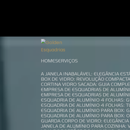
Entre em contato com um de nossos es
HOME
SERVIÇOS
A JANELA INABALÁVEL: ELEGÂNCIA ES
BOX DE VIDRO: REVOLUÇÃO COMPACT
CORTINA VIDRO SACADA: GUIA COMP
EMPRESA DE ESQUADRIAS DE ALUMÍN
EMPRESA DE ESQUADRIAS DE ALUMÍN
ESQUADRIA DE ALUMÍNIO 4 FOLHAS: 
ESQUADRIA DE ALUMÍNIO 4 FOLHAS: 
ESQUADRIA DE ALUMÍNIO PARA BOX: 
ESQUADRIA DE ALUMÍNIO PARA BOX: 
GUARDA CORPO DE VIDRO: ELEGÂNCI
JANELA DE ALUMÍNIO PARA COZINHA: 