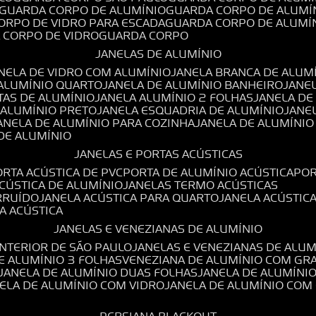
GUARDA CORPO DE ALUMÍNIO
GUARDA CORPO DE ALUMÍ
CORPO DE VIDRO PARA ESCADA
GUARDA CORPO DE ALUMÍ
A CORPO DE VIDRO
GUARDA CORPO
JANELAS DE ALUMÍNIO
ANELA DE VIDRO COM ALUMÍNIO
JANELA BRANCA DE ALUM
 ALUMÍNIO QUARTO
JANELA DE ALUMÍNIO BANHEIRO
JANE
TAS DE ALUMÍNIO
JANELA ALUMÍNIO 2 FOLHAS
JANELA D
 ALUMÍNIO PRETO
JANELA ESQUADRIA DE ALUMÍNIO
JANE
JANELA DE ALUMÍNIO PARA COZINHA
JANELA DE ALUMÍNIO
 DE ALUMÍNIO
JANELAS E PORTAS ACÚSTICAS
PORTA ACÚSTICA DE PVC
PORTA DE ALUMÍNIO ACÚSTICA
PO
ACÚSTICA DE ALUMÍNIO
JANELAS TERMO ACÚSTICAS
IRRUÍDO
JANELA ACÚSTICA PARA QUARTO
JANELA ACÚSTIC
LA ACÚSTICA
JANELAS E VENEZIANAS DE ALUMÍNIO
INTERIOR DE SÃO PAULO
JANELAS E VENEZIANAS DE ALU
DE ALUMÍNIO 3 FOLHAS
VENEZIANA DE ALUMÍNIO COM GR
JANELA DE ALUMÍNIO DUAS FOLHAS
JANELA DE ALUMÍNI
NELA DE ALUMÍNIO COM VIDRO
JANELA DE ALUMÍNIO COM