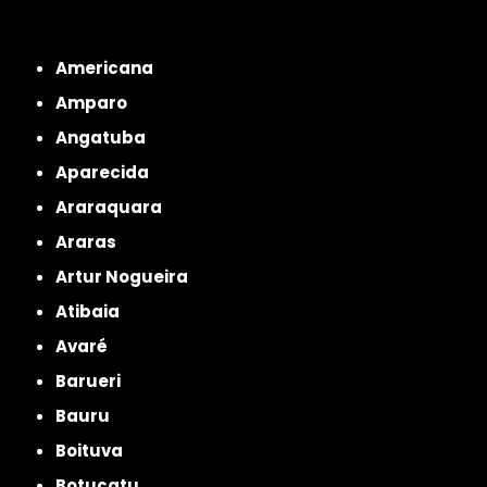
Interior de São Paulo
Interior de São Paulo
Litoral de São Paulo
Região
Metropolitana de São Paulo
Americana
Amparo
Angatuba
Aparecida
Araraquara
Araras
Artur Nogueira
Atibaia
Avaré
Barueri
Bauru
Boituva
Botucatu