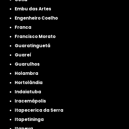
Embu das Artes
Engenheiro Coelho
Franca
Francisco Morato
Guaratinguetá
Guareí
Guarulhos
Holambra
Hortolândia
Indaiatuba
Iracemápolis
Itapecerica da Serra
Itapetininga
Itapeva