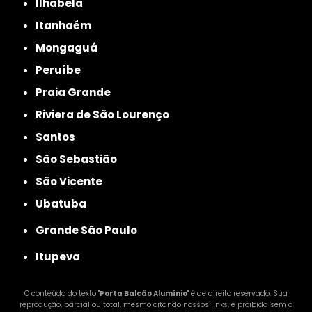
Ilhabela
Itanhaém
Mongaguá
Peruíbe
Praia Grande
Riviera de São Lourenço
Santos
São Sebastião
São Vicente
Ubatuba
Grande São Paulo
Itupeva
O conteúdo do texto "
Porta Balcão Alumínio
" é de direito reservado. Sua
reprodução, parcial ou total, mesmo citando nossos links, é proibida sem a