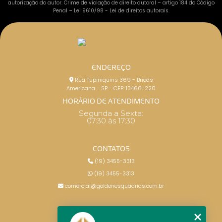
autorização do autor. Crime de violação de direito autoral – artigo 184 do Código
Penal –
Lei 9610/98 - Lei de direitos autorais
.
ENDEREÇO
Rua Tupiniquins 369 - Brieds
Americana - SP - CEP: 13466-220
HORÁRIO DE ATENDIMENTO
Segunda a Sexta:
07:30 às 17:30
CONTATOS
(19) 3455-3313
(19) 3455-3313
comercial@goldenesquadrias.com.br
MENU