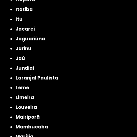
Itatiba
Itu
Jacareí
Jaguariúna
Jarinu
Jaú
Jundiaí
Laranjal Paulista
Leme
Limeira
Louveira
Mairiporã
Mambucaba
Marília