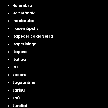
Holambra
Hortolândia
Indaiatuba
Iracemápolis
Itapecerica da Serra
Itapetininga
Itapeva
Itatiba
Itu
Jacareí
Jaguariúna
Jarinu
Jaú
Jundiaí