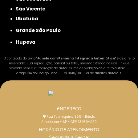
São Vicente
Ubatuba
Grande São Paulo
Itupeva
O conteúdo do texto "
Janela com Persiana Integrada Automática
" é de direito
reservado. Sua reprodução, parcial ou total, mesmo citando nossos links, é
proibida sem a autorização do autor. Crime de violação de direito autoral –
artigo 184 do Código Penal –
Lei 9610/98 - Lei de direitos autorais
.
ENDEREÇO
Rua Tupiniquins 369 - Brieds
Americana - SP - CEP: 13466-220
HORÁRIO DE ATENDIMENTO
Segunda a Sexta: