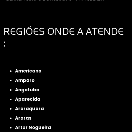
REGIÕES ONDE A ATENDE
:
Interior de São Paulo
Interior de São Paulo
Litoral de São Paulo
Região
Metropolitana de São Paulo
Americana
Amparo
Angatuba
Aparecida
Araraquara
Araras
Artur Nogueira