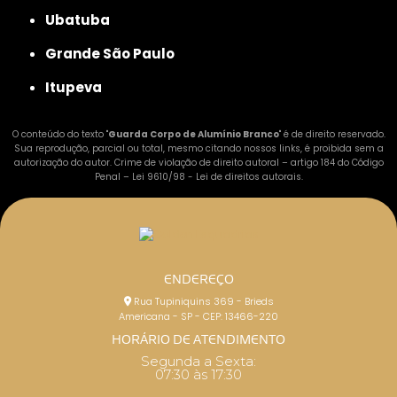
Ubatuba
Grande São Paulo
Itupeva
O conteúdo do texto "
Guarda Corpo de Alumínio Branco
" é de direito reservado.
Sua reprodução, parcial ou total, mesmo citando nossos links, é proibida sem a
autorização do autor. Crime de violação de direito autoral – artigo 184 do Código
Penal –
Lei 9610/98 - Lei de direitos autorais
.
ENDEREÇO
Rua Tupiniquins 369 - Brieds
Americana - SP - CEP: 13466-220
HORÁRIO DE ATENDIMENTO
Segunda a Sexta:
07:30 às 17:30