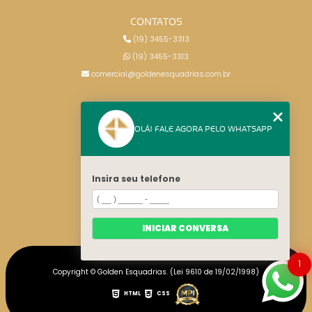
CONTATOS
(19) 3455-3313
(19) 3455-3313
comercial@goldenesquadrias.com.br
MENU
OLÁ! FALE AGORA PELO WHATSAPP
HOME
SERVIÇOS
BLOG
Insira seu telefone
CONTATO
CATEGORIAS
MAPA DO SITE
INICIAR CONVERSA
1
Copyright © Golden Esquadrias. (Lei 9610 de 19/02/1998)
HTML
CSS