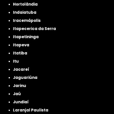
Hortolândia
Indaiatuba
Iracemápolis
Itapecerica da Serra
Itapetininga
Itapeva
Itatiba
Itu
Jacareí
Jaguariúna
Jarinu
Jaú
Jundiaí
Laranjal Paulista