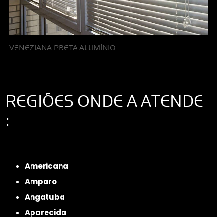
VENEZIANA PRETA ALUMÍNIO
REGIÕES ONDE A ATENDE
:
Interior de São Paulo
Interior de São Paulo
Litoral de São Paulo
Região
Metropolitana de São Paulo
Americana
Amparo
Angatuba
Aparecida