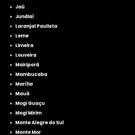
Jaú
Jundiaí
Laranjal Paulista
Leme
Limeira
Louveira
Mairiporã
Mambucaba
Marília
Mauá
Mogi Guaçu
Mogi Mirim
Monte Alegre do Sul
Monte Mor