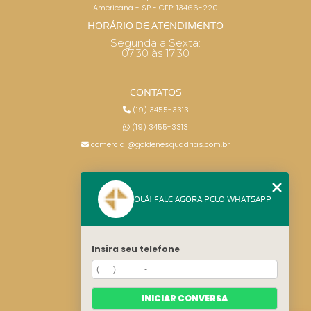
Americana - SP - CEP: 13466-220
HORÁRIO DE ATENDIMENTO
Segunda a Sexta:
07:30 às 17:30
CONTATOS
(19) 3455-3313
(19) 3455-3313
comercial@goldenesquadrias.com.br
MENU
OLÁ! FALE AGORA PELO WHATSAPP
HOME
SERVIÇOS
BLOG
Insira seu telefone
CONTATO
CATEGORIAS
MAPA DO SITE
INICIAR CONVERSA