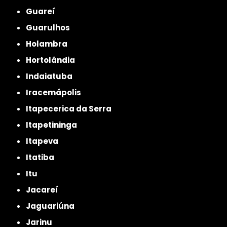
Guareí
Guarulhos
Holambra
Hortolândia
Indaiatuba
Iracemápolis
Itapecerica da Serra
Itapetininga
Itapeva
Itatiba
Itu
Jacareí
Jaguariúna
Jarinu