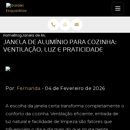
Home
Blog
Janela de Alumínio para Cozinha: Ventilação, Luz e Praticid
JANELA DE ALUMÍNIO PARA COZINHA:
VENTILAÇÃO, LUZ E PRATICIDADE
Por:
Fernanda
- 04 de Fevereiro de 2026
A escolha da janela certa transforma completamente o
conforto da cozinha. Ventilação eficiente, entrada de
luz natural e facilidade de limpeza são fatores que
influenciam o dia a dia mais do que muita gente