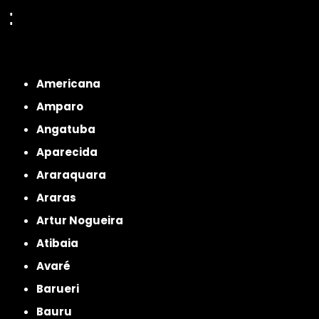
:
Interior de São Paulo
Interior de São Paulo
Litoral de São Paulo
Região
Metropolitana de São Paulo
Americana
Amparo
Angatuba
Aparecida
Araraquara
Araras
Artur Nogueira
Atibaia
Avaré
Barueri
Bauru