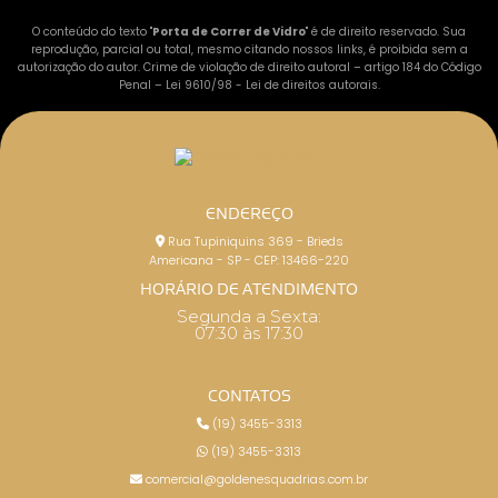
O conteúdo do texto "
Porta de Correr de Vidro
" é de direito reservado. Sua
reprodução, parcial ou total, mesmo citando nossos links, é proibida sem a
autorização do autor. Crime de violação de direito autoral – artigo 184 do Código
Penal –
Lei 9610/98 - Lei de direitos autorais
.
ENDEREÇO
Rua Tupiniquins 369 - Brieds
Americana - SP - CEP: 13466-220
HORÁRIO DE ATENDIMENTO
Segunda a Sexta:
07:30 às 17:30
CONTATOS
(19) 3455-3313
(19) 3455-3313
comercial@goldenesquadrias.com.br