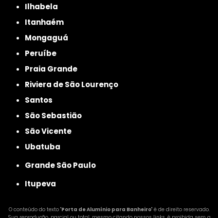
Ilhabela
Itanhaém
Mongaguá
Peruíbe
Praia Grande
Riviera de São Lourenço
Santos
São Sebastião
São Vicente
Ubatuba
Grande São Paulo
Itupeva
O conteúdo do texto "
Porta de Alumínio para Banheiro
" é de direito reservado.
Sua reprodução, parcial ou total, mesmo citando nossos links, é proibida sem a