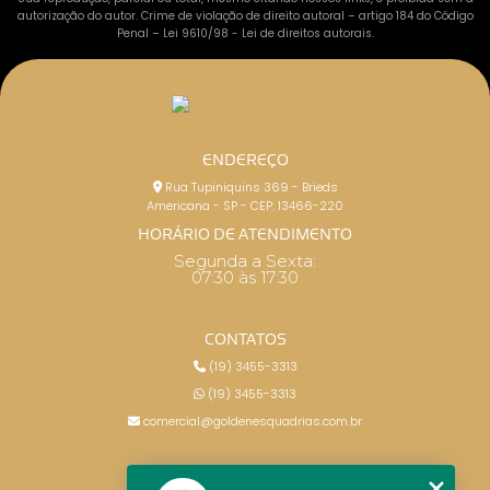
autorização do autor. Crime de violação de direito autoral – artigo 184 do Código
Penal –
Lei 9610/98 - Lei de direitos autorais
.
ENDEREÇO
Rua Tupiniquins 369 - Brieds
Americana - SP - CEP: 13466-220
HORÁRIO DE ATENDIMENTO
Segunda a Sexta:
07:30 às 17:30
CONTATOS
(19) 3455-3313
(19) 3455-3313
comercial@goldenesquadrias.com.br
MENU