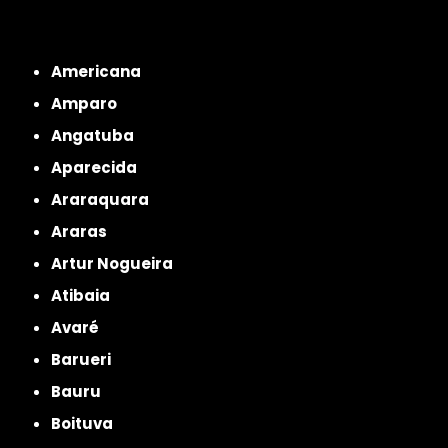
Interior de São Paulo
Interior de São Paulo
Litoral de São Paulo
Região
Metropolitana de São Paulo
Americana
Amparo
Angatuba
Aparecida
Araraquara
Araras
Artur Nogueira
Atibaia
Avaré
Barueri
Bauru
Boituva