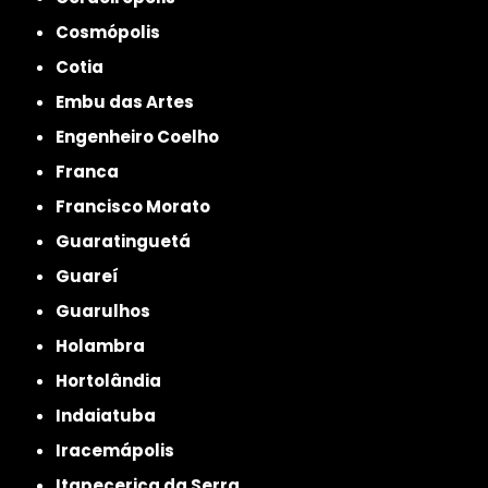
Cosmópolis
Cotia
Embu das Artes
Engenheiro Coelho
Franca
Francisco Morato
Guaratinguetá
Guareí
Guarulhos
Holambra
Hortolândia
Indaiatuba
Iracemápolis
Itapecerica da Serra