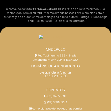
O conteúdo do texto "
Portas Acústicas de Vidro
" é de direito reservado. Sua
reprodução, parcial ou total, mesmo citando nossos links, é proibida sem a
autorização do autor. Crime de violação de direito autoral – artigo 184 do Código
Penal –
Lei 9610/98 - Lei de direitos autorais
.
ENDEREÇO
Rua Tupiniquins 369 - Brieds
Americana - SP - CEP: 13466-220
HORÁRIO DE ATENDIMENTO
Segunda a Sexta:
07:30 às 17:30
CONTATOS
(19) 3455-3313
(19) 3455-3313
comercial@goldenesquadrias.com.br