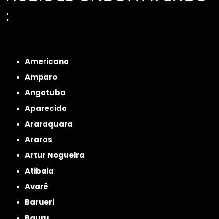
:
Interior de São Paulo
Interior de São Paulo
Litoral de São Paulo
Região
Metropolitana de São Paulo
Americana
Amparo
Angatuba
Aparecida
Araraquara
Araras
Artur Nogueira
Atibaia
Avaré
Barueri
Bauru