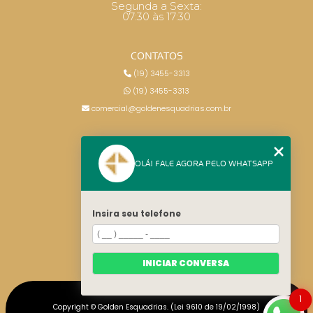
Segunda a Sexta:
07:30 às 17:30
CONTATOS
(19) 3455-3313
(19) 3455-3313
comercial@goldenesquadrias.com.br
MENU
OLÁ! FALE AGORA PELO WHATSAPP
HOME
SERVIÇOS
BLOG
Insira seu telefone
CONTATO
CATEGORIAS
MAPA DO SITE
INICIAR CONVERSA
1
Copyright © Golden Esquadrias. (Lei 9610 de 19/02/1998)