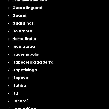
Guaratinguetá
Guareí
Guarulhos
Holambra
Hortolândia
Indaiatuba
Iracemápolis
Itapecerica da Serra
Itapetininga
Itapeva
Itatiba
Itu
Jacareí
Jaguariúna