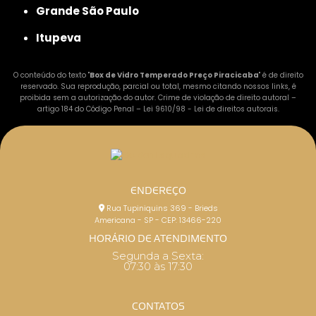
Grande São Paulo
Itupeva
O conteúdo do texto "
Box de Vidro Temperado Preço Piracicaba
" é de direito
reservado. Sua reprodução, parcial ou total, mesmo citando nossos links, é
proibida sem a autorização do autor. Crime de violação de direito autoral –
artigo 184 do Código Penal –
Lei 9610/98 - Lei de direitos autorais
.
ENDEREÇO
Rua Tupiniquins 369 - Brieds
Americana - SP - CEP: 13466-220
HORÁRIO DE ATENDIMENTO
Segunda a Sexta:
07:30 às 17:30
CONTATOS