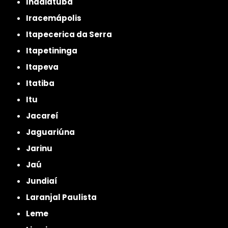
Indaiatuba
Iracemápolis
Itapecerica da Serra
Itapetininga
Itapeva
Itatiba
Itu
Jacareí
Jaguariúna
Jarinu
Jaú
Jundiaí
Laranjal Paulista
Leme