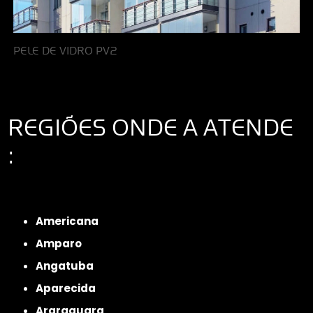
PELE DE VIDRO PV2
REGIÕES ONDE A ATENDE
:
Interior de São Paulo
Interior de São Paulo
Litoral de São Paulo
Região
Metropolitana de São Paulo
Americana
Amparo
Angatuba
Aparecida
Araraquara