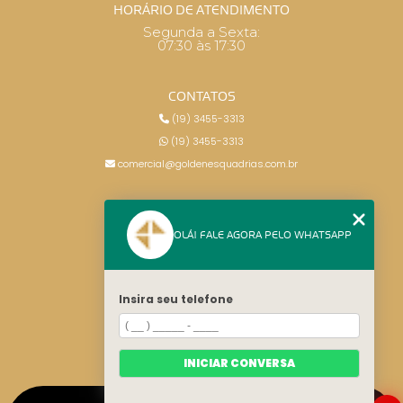
HORÁRIO DE ATENDIMENTO
Segunda a Sexta:
07:30 às 17:30
CONTATOS
(19) 3455-3313
(19) 3455-3313
comercial@goldenesquadrias.com.br
MENU
OLÁ! FALE AGORA PELO WHATSAPP
HOME
SERVIÇOS
BLOG
Insira seu telefone
CONTATO
CATEGORIAS
MAPA DO SITE
INICIAR CONVERSA