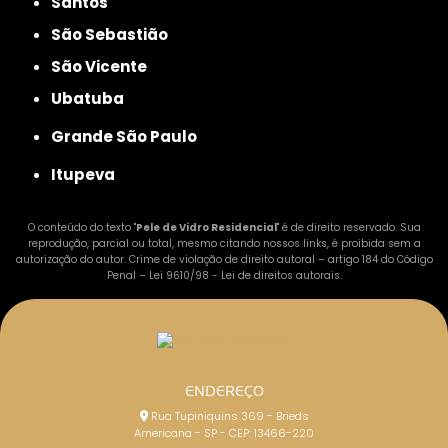
Santos
São Sebastião
São Vicente
Ubatuba
Grande São Paulo
Itupeva
O conteúdo do texto "
Pele de Vidro Residencial
" é de direito reservado. Sua
reprodução, parcial ou total, mesmo citando nossos links, é proibida sem a
autorização do autor. Crime de violação de direito autoral – artigo 184 do Código
Penal –
Lei 9610/98 - Lei de direitos autorais
.
ENDEREÇO
Rua Tupiniquins 369 - Brieds
Americana - SP - CEP: 13466-220