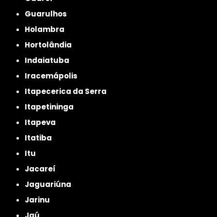
Guarulhos
Holambra
Hortolândia
Indaiatuba
Iracemápolis
Itapecerica da Serra
Itapetininga
Itapeva
Itatiba
Itu
Jacareí
Jaguariúna
Jarinu
Jaú