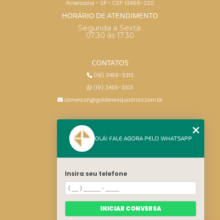
Americana - SP - CEP: 13466-220
HORÁRIO DE ATENDIMENTO
Segunda a Sexta:
07:30 às 17:30
CONTATOS
(19) 3455-3313
(19) 3455-3313
comercial@goldenesquadrias.com.br
MENU
OLÁ! FALE AGORA PELO WHATSAPP
HOME
SERVIÇOS
BLOG
Insira seu telefone
CONTATO
CATEGORIAS
MAPA DO SITE
INICIAR CONVERSA