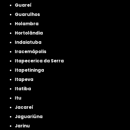
Guareí
Guarulhos
Holambra
Hortolândia
Indaiatuba
Iracemápolis
Itapecerica da Serra
Itapetininga
Itapeva
Itatiba
Itu
Jacareí
Jaguariúna
Jarinu