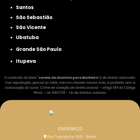
Santos
São Sebastião
São Vicente
Ubatuba
Grande São Paulo
Itupeva
O conteúdo do texto "
Janela de Alumínio para Banheiro
" é de direito reservado.
Sua reprodução, parcial ou total, mesmo citando nossos links, é proibida sem a
autorização do autor. Crime de violação de direito autoral – artigo 184 do Código
Penal –
Lei 9610/98 - Lei de direitos autorais
.
ENDEREÇO
Rua Tupiniquins 369 - Brieds