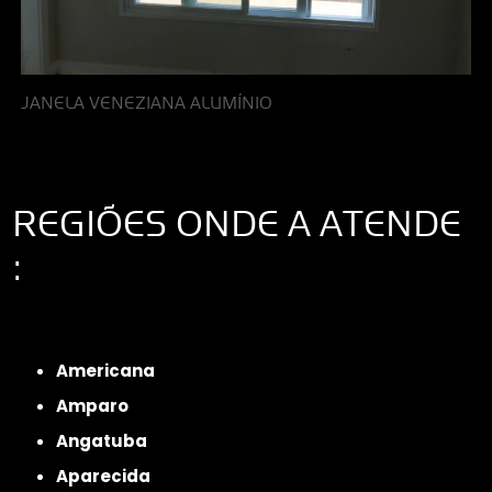
JANELA VENEZIANA ALUMÍNIO
REGIÕES ONDE A ATENDE
:
Interior de São Paulo
Interior de São Paulo
Litoral de São Paulo
Região
Metropolitana de São Paulo
Americana
Amparo
Angatuba
Aparecida