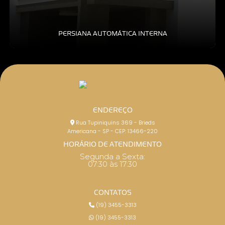
PERSIANA AUTOMÁTICA INTERNA
ENDEREÇO
Rua Tupiniquins 369 - Brieds
Americana - SP - CEP: 13466-220
HORÁRIO DE ATENDIMENTO
Segunda a Sexta:
07:30 às 17:30
CONTATOS
(19) 3455-3313
(19) 3455-3313