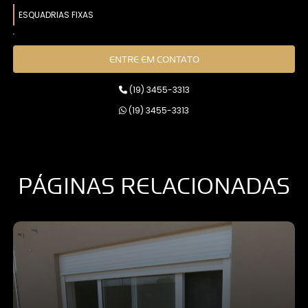
ESQUADRIAS FIXAS
FACHADA PELE DE VIDRO
ENTRE EM CONTATO
GUARDA CORPOS
(19) 3455-3313
JANELAS DE ALUMÍNIO
(19) 3455-3313
JANELAS E PORTAS ACÚSTICAS
JANELAS E VENEZIANAS DE ALUMÍNIO
PÁGINAS RELACIONADAS
PERSIANA BLACKOUT
PERSIANA DE ALUMÍNIO
PERSIANA ROLÔ
PERSIANAS AUTOMÁTICAS