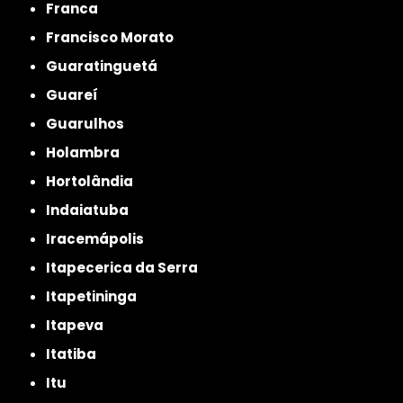
Franca
Francisco Morato
Guaratinguetá
Guareí
Guarulhos
Holambra
Hortolândia
Indaiatuba
Iracemápolis
Itapecerica da Serra
Itapetininga
Itapeva
Itatiba
Itu