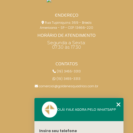
ENDEREÇO
Rua Tupiniquins 369 - Brieds
Americana - SP - CEP: 13466-220
HORÁRIO DE ATENDIMENTO
Segunda a Sexta:
07:30 às 17:30
CONTATOS
(19) 3455-3313
(19) 3455-3313
comercial@goldenesquadrias.com.br
MENU
OLÁ! FALE AGORA PELO WHATSAPP
HOME
SERVIÇOS
BLOG
Insira seu telefone