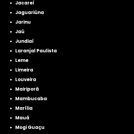
Jacareí
Jaguariúna
Jarinu
Jaú
Jundiaí
Laranjal Paulista
Leme
Limeira
Louveira
Mairiporã
Mambucaba
Marília
Mauá
Mogi Guaçu