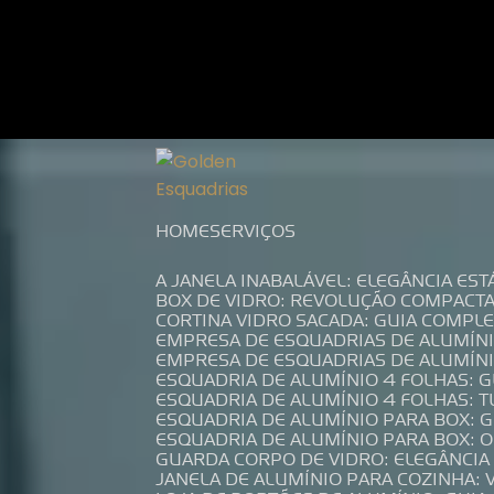
Entre em contato com um de nossos es
HOME
SERVIÇOS
A JANELA INABALÁVEL: ELEGÂNCIA ES
BOX DE VIDRO: REVOLUÇÃO COMPACT
CORTINA VIDRO SACADA: GUIA COMP
EMPRESA DE ESQUADRIAS DE ALUMÍN
EMPRESA DE ESQUADRIAS DE ALUMÍN
ESQUADRIA DE ALUMÍNIO 4 FOLHAS: 
ESQUADRIA DE ALUMÍNIO 4 FOLHAS: 
ESQUADRIA DE ALUMÍNIO PARA BOX: 
ESQUADRIA DE ALUMÍNIO PARA BOX: 
GUARDA CORPO DE VIDRO: ELEGÂNCI
JANELA DE ALUMÍNIO PARA COZINHA: 