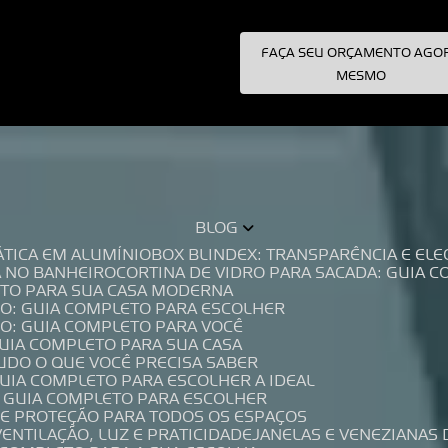
FAÇA SEU ORÇAMENTO AGO
pecialistas!
MESMO
BLOG
TÁTICA EM ALUMÍNIO
BOX BLINDEX: TRANSPARÊNCIA E E
A NO BANHEIRO
CORTINA DE VIDRO PARA SACADA: GUIA 
LETO PARA SUA CASA MODERNA
IO: GUIA COMPLETO PARA ESCOLHER
IO: GUIA COMPLETO PARA VOCÊ
GUIA COMPLETO PARA SUA CASA
TUDO O QUE VOCÊ PRECISA SABER
GUIA COMPLETO PARA ESCOLHER A IDEAL
O GUIA COMPLETO PARA ESCOLHER
A E PROTEÇÃO PARA TODOS OS ESPAÇOS
VENTILAÇÃO, LUZ E PRATICIDADE
JANELAS E VENEZIANAS 