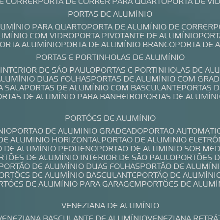
DE CORRER
PORTA DE CORRER PARA QUARTO
PORTA DE V
PORTAS DE ALUMÍNIO
ALUMÍNIO PARA QUARTO
PORTA DE ALUMÍNIO DE CORRER
LUMÍNIO COM VIDRO
PORTA PIVOTANTE DE ALUMÍNIO
POR
PORTA ALUMÍNIO
PORTA DE ALUMÍNIO BRANCO
PORTA DE 
PORTAS E PORTINHOLAS DE ALUMÍNIO
 INTERIOR DE SÃO PAULO
PORTAS E PORTINHOLAS DE AL
 ALUMÍNIO DUAS FOLHAS
PORTAS DE ALUMÍNIO COM GRAD
A SALA
PORTAS DE ALUMÍNIO COM BASCULANTE
PORTAS 
PORTAS DE ALUMÍNIO PARA BANHEIRO
PORTAS DE ALUMÍN
PORTÕES DE ALUMÍNIO
NIO
PORTAO DE ALUMINIO GRADEADO
PORTAO AUTOMATI
 DE ALUMINIO HORIZONTAL
PORTAO DE ALUMINIO ELETRÔ
O DE ALUMÍNIO PEQUENO
PORTAO DE ALUMINIO SOB ME
ORTÕES DE ALUMÍNIO INTERIOR DE SÃO PAULO
PORTÕES 
PORTÃO DE ALUMÍNIO DUAS FOLHAS
PORTÃO DE ALUMÍN
PORTÕES DE ALUMÍNIO BASCULANTE
PORTÃO DE ALUMÍNI
ORTÕES DE ALUMÍNIO PARA GARAGEM
PORTÕES DE ALUMÍ
VENEZIANA DE ALUMÍNIO
VENEZIANA BASCULANTE DE ALUMÍNIO
VENEZIANA RETRÁ