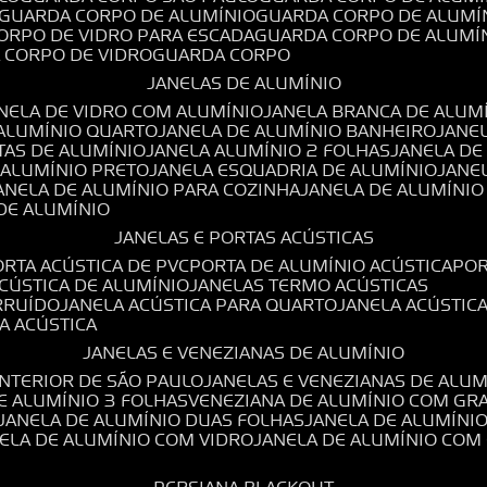
GUARDA CORPO DE ALUMÍNIO
GUARDA CORPO DE ALUMÍ
CORPO DE VIDRO PARA ESCADA
GUARDA CORPO DE ALUMÍ
A CORPO DE VIDRO
GUARDA CORPO
JANELAS DE ALUMÍNIO
ANELA DE VIDRO COM ALUMÍNIO
JANELA BRANCA DE ALUM
 ALUMÍNIO QUARTO
JANELA DE ALUMÍNIO BANHEIRO
JANE
TAS DE ALUMÍNIO
JANELA ALUMÍNIO 2 FOLHAS
JANELA D
 ALUMÍNIO PRETO
JANELA ESQUADRIA DE ALUMÍNIO
JANE
JANELA DE ALUMÍNIO PARA COZINHA
JANELA DE ALUMÍNIO
 DE ALUMÍNIO
JANELAS E PORTAS ACÚSTICAS
PORTA ACÚSTICA DE PVC
PORTA DE ALUMÍNIO ACÚSTICA
PO
ACÚSTICA DE ALUMÍNIO
JANELAS TERMO ACÚSTICAS
IRRUÍDO
JANELA ACÚSTICA PARA QUARTO
JANELA ACÚSTIC
LA ACÚSTICA
JANELAS E VENEZIANAS DE ALUMÍNIO
INTERIOR DE SÃO PAULO
JANELAS E VENEZIANAS DE ALU
DE ALUMÍNIO 3 FOLHAS
VENEZIANA DE ALUMÍNIO COM GR
JANELA DE ALUMÍNIO DUAS FOLHAS
JANELA DE ALUMÍNI
NELA DE ALUMÍNIO COM VIDRO
JANELA DE ALUMÍNIO COM