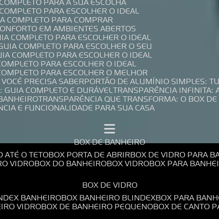
A COMPLETO PARA A SUA ESCOLHA
A COMPLETO PARA ESCOLHER O IDEAL
UIA COMPLETO PARA COMPRAR
 CONFORTO EM AMBIENTES ABERTOS
UIA COMPLETO PARA ESCOLHER O IDEAL
 GUIA COMPLETO PARA ESCOLHER O SEU
UIA COMPLETO PARA ESCOLHER O IDEAL
 COMPLETO PARA ESCOLHER O IDEAL
A COMPLETO PARA ESCOLHER O MELHOR
E VOCÊ PRECISA SABER
PORTÃO DE ALUMÍNIO SIMPLES: T
: GUIA COMPLETO E DURÁVEL
TRANSPARÊNCIA INFINITA:
 BANHEIRO
TRANSPARÊNCIA QUE TRANSFORMA: O BOX DE
NCIA E FUNCIONALIDADE PARA SUA CASA
BOX DE BANHEIRO
O ATÉ O TETO
BOX PORTA DE ABRIR
BOX DE VIDRO PARA 
RO VIDRO
BOX DO BANHEIRO
BOX VIDRO
BOX PARA BANH
BOX DE VIDRO
INDEX BANHEIRO
BOX BANHEIRO BLINDEX
BOX PARA BANH
EIRO VIDRO
BOX DE BANHEIRO PEQUENO
BOX DE CANTO 