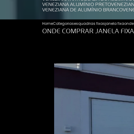
VENEZIANA ALUMÍNIO PRETO
VENEZIA
VENEZIANA DE ALUMÍNIO BRANCO
VEN
Home
Categorias
esquadrias fixas
janela fixa
onde 
ONDE COMPRAR JANELA FIXA