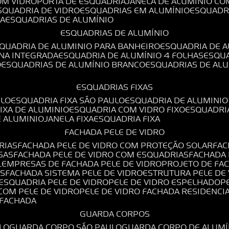
OM VIDRO
PORTA DE ESQUADRIA
JANELA DE ALUMÍNIO CO
ESQUADRIA DE VIDRO
ESQUADRIAS EM ALUMÍNIO
ESQUADR
DA
ESQUADRIAS DE ALUMÍNIO
ESQUADRIAS DE ALUMÍNIO
SQUADRIA DE ALUMINIO PARA BANHEIRO
ESQUADRIA DE 
ANA INTEGRADA
ESQUADRIA DE ALUMÍNIO 4 FOLHAS
ESQU
O
ESQUADRIAS DE ALUMÍNIO BRANCO
ESQUADRIAS DE AL
ESQUADRIAS FIXAS
ULO
ESQUADRIA FIXA SÃO PAULO
ESQUADRIA DE ALUMINIO
FIXA DE ALUMINIO
ESQUADRIA COM VIDRO FIXO
ESQUADRI
E ALUMINIO
JANELA FIXA
ESQUADRIA FIXA
FACHADA PELE DE VIDRO
RIAS
FACHADA PELE DE VIDRO COM PROTEÇÃO SOLAR
FA
SAS
FACHADA PELE DE VIDRO COM ESQUADRIAS
FACHADA
L
EMPRESAS DE FACHADA PELE DE VIDRO
PROJETO DE FA
OS
FACHADA SISTEMA PELE DE VIDRO
ESTRUTURA PELE DE
ESQUADRIA PELE DE VIDRO
PELE DE VIDRO ESPELHADO
 COM PELE DE VIDRO
PELE DE VIDRO FACHADA RESIDENCI
O FACHADA
GUARDA CORPOS
LO
GUARDA CORPO SÃO PAULO
GUARDA CORPO DE ALUM