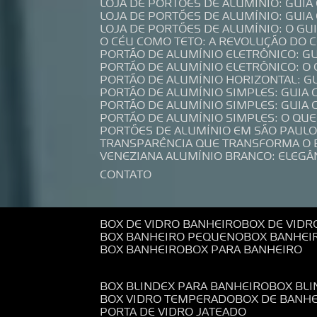
LOJA DE PORTÕES DE ALUMÍNIO: GUI
LOJA DE PORTÕES DE ALUMÍNIO: GUI
LOJA DE PORTÕES DE ALUMÍNIO: O G
O CÉU COMO TETO: A REVOLUÇÃO DO
PORTÃO DE ALUMÍNIO ELETRÔNICO: G
PORTÃO DE ALUMÍNIO ELETRÔNICO: O
PORTÃO DE ALUMÍNIO HORIZONTAL: G
PORTÃO DE ALUMÍNIO SIMPLES: GUIA
PORTÃO DE ALUMÍNIO SIMPLES: GUI
PORTÃO DE ALUMÍNIO SIMPLES: O QU
PORTÕES DE ALUMÍNIO EM SÃO PAULO
TRANSPARÊNCIA QUE TRANSFORMA O
VENEZIANA ALUMÍNIO BRANCO: ELEGÂ
CONTATO
BOX DE VIDRO BANHEIRO
BOX DE VIDR
BOX BANHEIRO PEQUENO
BOX BANHEI
BOX BANHEIRO
BOX PARA BANHEIRO
BOX BLINDEX PARA BANHEIRO
BOX BL
BOX VIDRO TEMPERADO
BOX DE BANH
PORTA DE VIDRO JATEADO