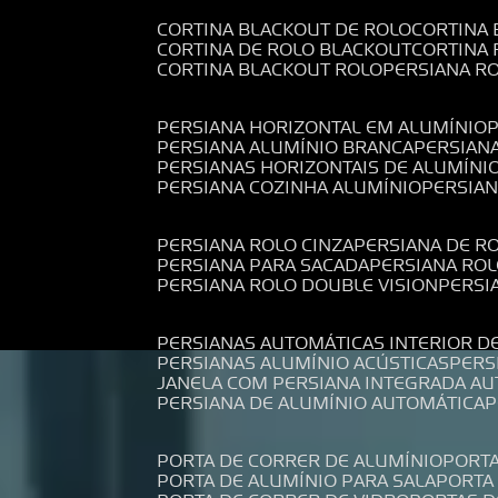
CORTINA BLACKOUT DE ROLO
CORTINA
CORTINA DE ROLO BLACKOUT
CORTINA
CORTINA BLACKOUT ROLO
PERSIANA 
PERSIANA HORIZONTAL EM ALUMÍNIO
PERSIANA ALUMÍNIO BRANCA
PERSIAN
PERSIANAS HORIZONTAIS DE ALUMÍNI
PERSIANA COZINHA ALUMÍNIO
PERSIA
PERSIANA ROLO CINZA
PERSIANA DE R
PERSIANA PARA SACADA
PERSIANA RO
PERSIANA ROLO DOUBLE VISION
PERS
PERSIANAS AUTOMÁTICAS INTERIOR D
PERSIANAS ALUMÍNIO ACÚSTICAS
PER
JANELA COM PERSIANA INTEGRADA A
PERSIANA DE ALUMÍNIO AUTOMÁTICA
PORTA DE CORRER DE ALUMÍNIO
PORT
PORTA DE ALUMÍNIO PARA SALA
PORT