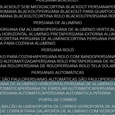
PERSIANA BLACKOUT
 BLACKOUT SOB MEDIDA
CORTINA BLACKOUT PERSIANA
P
 ROMANA BLACKOUT
PERSIANA BLACKOUT PARA QUARTO
ROMANA BLACKOUT
CORTINA ROLO BLACKOUT
PERSIANA R
PERSIANA DE ALUMÍNIO
PERSIANA EM ALUMÍNIO
PERSIANA DE ALUMÍNIO VERTICA
A HORIZONTAL ALUMÍNIO PRETA
PERSIANA EXTERNA ALU
O
CORTINA PERSIANA DE ALUMÍNIO
CORTINA PERSIANA P
NA PARA COZINHA ALUMÍNIO
PERSIANA ROLÔ
OLO PARA COZINHA
PERSIANA ROLO COM BANDO
PERSIAN
LO AUTOMATIZADA
PERSIANA ROLO PRETA
PERSIANA DE 
IANA ROLO
PERSIANA DE ROLO
PERSIANA ROLO TELA SOLA
PERSIANAS AUTOMÁTICAS
E SÃO PAULO
PERSIANAS AUTOMÁTICAS SÃO PAULO
PERS
SIANA DE ALUMÍNIO HORIZONTAL
PERSIANA DE ALUMÍNIO
UTOMÁTICA
PERSIANA DE ENROLAR AUTOMÁTICA
PERSIAN
PERSIANA AUTOMÁTICA
PERSIANA AUTOMÁTICA INTERNA
PORTA DE CORRER
A BALCÃO ALUMÍNIO
PORTA DE CORRER VIDRO
PORTA DE 
A DE CORRER PARA SALA
PORTA DE ALUMÍNIO COM VIDRO