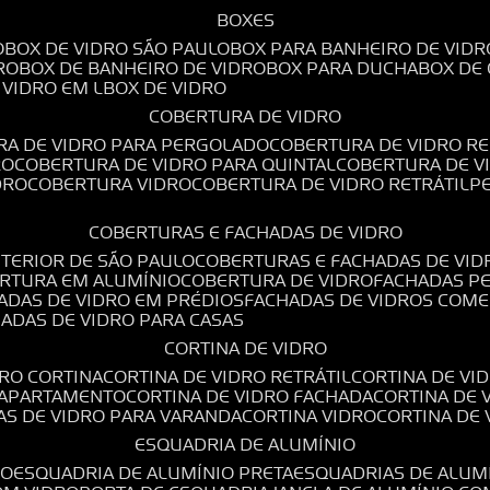
BOXES
O
BOX DE VIDRO SÃO PAULO
BOX PARA BANHEIRO DE VIDR
RO
BOX DE BANHEIRO DE VIDRO
BOX PARA DUCHA
BOX DE
E VIDRO EM L
BOX DE VIDRO
COBERTURA DE VIDRO
RA DE VIDRO PARA PERGOLADO
COBERTURA DE VIDRO RE
RO
COBERTURA DE VIDRO PARA QUINTAL
COBERTURA DE 
DRO
COBERTURA VIDRO
COBERTURA DE VIDRO RETRÁTIL
COBERTURAS E FACHADAS DE VIDRO
NTERIOR DE SÃO PAULO
COBERTURAS E FACHADAS DE VID
ERTURA EM ALUMÍNIO
COBERTURA DE VIDRO
FACHADAS P
HADAS DE VIDRO EM PRÉDIOS
FACHADAS DE VIDROS COME
HADAS DE VIDRO PARA CASAS
CORTINA DE VIDRO
DRO CORTINA
CORTINA DE VIDRO RETRÁTIL
CORTINA DE V
E APARTAMENTO
CORTINA DE VIDRO FACHADA
CORTINA DE
NAS DE VIDRO PARA VARANDA
CORTINA VIDRO
CORTINA DE
ESQUADRIA DE ALUMÍNIO
IO
ESQUADRIA DE ALUMÍNIO PRETA
ESQUADRIAS DE ALUM