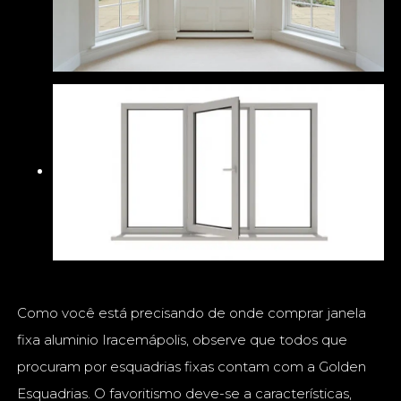
Como você está precisando de onde comprar janela
fixa aluminio Iracemápolis, observe que todos que
procuram por esquadrias fixas contam com a Golden
Esquadrias. O favoritismo deve-se a características,