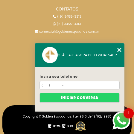
CONTATOS
(19) 3455-3313
(19) 3455-3313
comercial@goldenesquadrias.com.br
MENU
OLÁ! FALE AGORA PELO WHATSAPP
HOME
SERVIÇOS
BLOG
Insira seu telefone
CONTATO
CATEGORIAS
MAPA DO SITE
INICIAR CONVERSA
1
Copyright © Golden Esquadrias. (Lei 9610 de 19/02/1998)
HTML
CSS