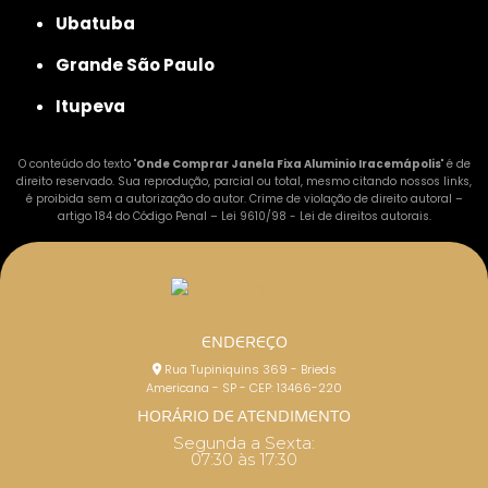
Ubatuba
Grande São Paulo
Itupeva
O conteúdo do texto "
Onde Comprar Janela Fixa Aluminio Iracemápolis
" é de
direito reservado. Sua reprodução, parcial ou total, mesmo citando nossos links,
é proibida sem a autorização do autor. Crime de violação de direito autoral –
artigo 184 do Código Penal –
Lei 9610/98 - Lei de direitos autorais
.
ENDEREÇO
Rua Tupiniquins 369 - Brieds
Americana - SP - CEP: 13466-220
HORÁRIO DE ATENDIMENTO
Segunda a Sexta:
07:30 às 17:30