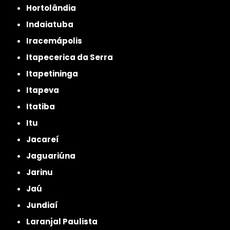
Hortolândia
Indaiatuba
Iracemápolis
Itapecerica da Serra
Itapetininga
Itapeva
Itatiba
Itu
Jacareí
Jaguariúna
Jarinu
Jaú
Jundiaí
Laranjal Paulista