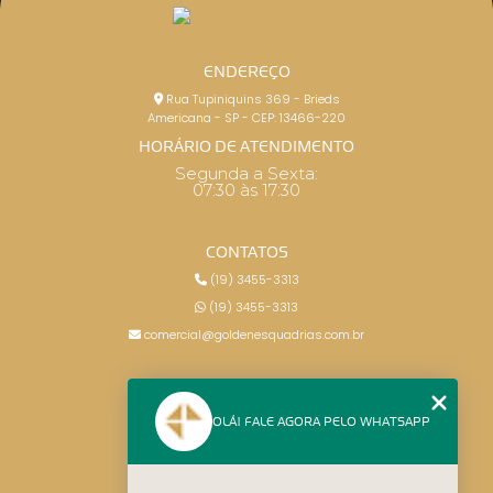
ENDEREÇO
Rua Tupiniquins 369 - Brieds
Americana - SP - CEP: 13466-220
HORÁRIO DE ATENDIMENTO
Segunda a Sexta:
07:30 às 17:30
CONTATOS
(19) 3455-3313
(19) 3455-3313
comercial@goldenesquadrias.com.br
MENU
OLÁ! FALE AGORA PELO WHATSAPP
HOME
SERVIÇOS
BLOG