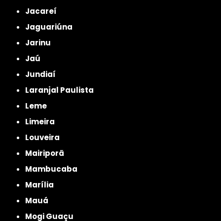
Jacareí
Jaguariúna
Jarinu
Jaú
Jundiaí
Laranjal Paulista
Leme
Limeira
Louveira
Mairiporã
Mambucaba
Marília
Mauá
Mogi Guaçu