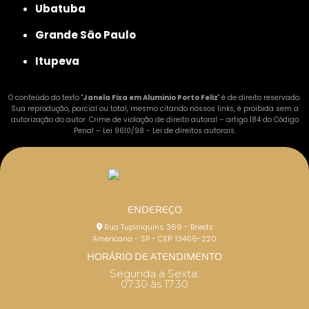
Ubatuba
Grande São Paulo
Itupeva
O conteúdo do texto "
Janela Fixa em Aluminio Porto Feliz
" é de direito reservado.
Sua reprodução, parcial ou total, mesmo citando nossos links, é proibida sem a
autorização do autor. Crime de violação de direito autoral – artigo 184 do Código
Penal –
Lei 9610/98 - Lei de direitos autorais
.
ENDEREÇO
Rua Tupiniquins 369 - Brieds
Americana - SP - CEP: 13466-220
HORÁRIO DE ATENDIMENTO
Segunda a Sexta:
07:30 às 17:30