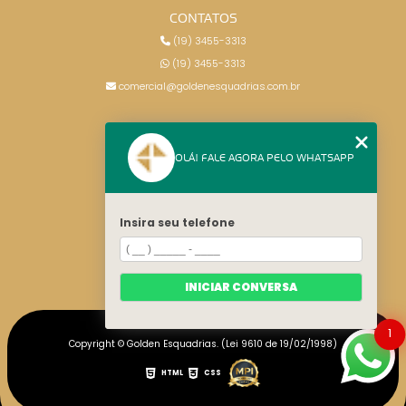
CONTATOS
(19) 3455-3313
(19) 3455-3313
comercial@goldenesquadrias.com.br
MENU
OLÁ! FALE AGORA PELO WHATSAPP
HOME
SERVIÇOS
BLOG
Insira seu telefone
CONTATO
CATEGORIAS
MAPA DO SITE
INICIAR CONVERSA
1
Copyright © Golden Esquadrias. (Lei 9610 de 19/02/1998)
HTML
CSS