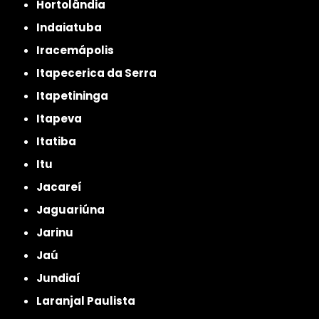
Hortolândia
Indaiatuba
Iracemápolis
Itapecerica da Serra
Itapetininga
Itapeva
Itatiba
Itu
Jacareí
Jaguariúna
Jarinu
Jaú
Jundiaí
Laranjal Paulista