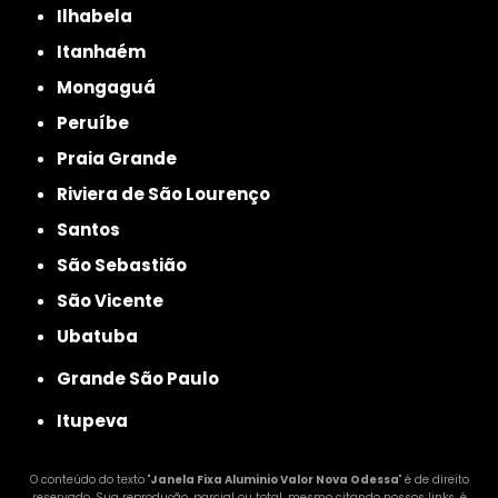
Ilhabela
Itanhaém
Mongaguá
Peruíbe
Praia Grande
Riviera de São Lourenço
Santos
São Sebastião
São Vicente
Ubatuba
Grande São Paulo
Itupeva
O conteúdo do texto "
Janela Fixa Aluminio Valor Nova Odessa
" é de direito
reservado. Sua reprodução, parcial ou total, mesmo citando nossos links, é