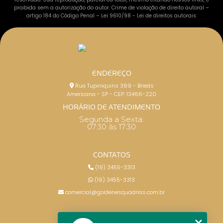
proibida sem a autorização do autor. Crime de violação de direito autoral –
artigo 184 do Código Penal –
Lei 9610/98 - Lei de direitos autorais
.
ENDEREÇO
Rua Tupiniquins 369 - Brieds
Americana - SP - CEP: 13466-220
HORÁRIO DE ATENDIMENTO
Segunda a Sexta:
07:30 às 17:30
CONTATOS
(19) 3455-3313
(19) 3455-3313
comercial@goldenesquadrias.com.br
MENU