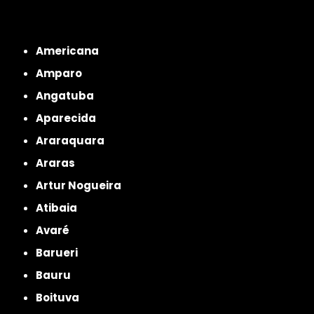
Interior de São Paulo
Interior de São Paulo
Litoral de São Paulo
Região
Metropolitana de São Paulo
Americana
Amparo
Angatuba
Aparecida
Araraquara
Araras
Artur Nogueira
Atibaia
Avaré
Barueri
Bauru
Boituva