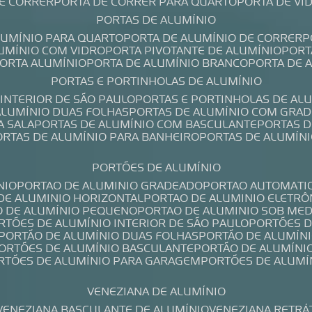
DE CORRER
PORTA DE CORRER PARA QUARTO
PORTA DE V
PORTAS DE ALUMÍNIO
ALUMÍNIO PARA QUARTO
PORTA DE ALUMÍNIO DE CORRER
LUMÍNIO COM VIDRO
PORTA PIVOTANTE DE ALUMÍNIO
POR
PORTA ALUMÍNIO
PORTA DE ALUMÍNIO BRANCO
PORTA DE 
PORTAS E PORTINHOLAS DE ALUMÍNIO
 INTERIOR DE SÃO PAULO
PORTAS E PORTINHOLAS DE AL
 ALUMÍNIO DUAS FOLHAS
PORTAS DE ALUMÍNIO COM GRAD
A SALA
PORTAS DE ALUMÍNIO COM BASCULANTE
PORTAS 
PORTAS DE ALUMÍNIO PARA BANHEIRO
PORTAS DE ALUMÍN
PORTÕES DE ALUMÍNIO
NIO
PORTAO DE ALUMINIO GRADEADO
PORTAO AUTOMATI
 DE ALUMINIO HORIZONTAL
PORTAO DE ALUMINIO ELETRÔ
O DE ALUMÍNIO PEQUENO
PORTAO DE ALUMINIO SOB ME
ORTÕES DE ALUMÍNIO INTERIOR DE SÃO PAULO
PORTÕES 
PORTÃO DE ALUMÍNIO DUAS FOLHAS
PORTÃO DE ALUMÍN
PORTÕES DE ALUMÍNIO BASCULANTE
PORTÃO DE ALUMÍNI
ORTÕES DE ALUMÍNIO PARA GARAGEM
PORTÕES DE ALUMÍ
VENEZIANA DE ALUMÍNIO
VENEZIANA BASCULANTE DE ALUMÍNIO
VENEZIANA RETRÁ