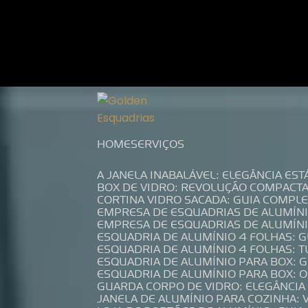
Entre em contato com um de nossos es
HOME
SERVIÇOS
A JANELA INABALÁVEL: ELEGÂNCIA ES
BOX DE VIDRO: REVOLUÇÃO COMPACT
CORTINA VIDRO SACADA: GUIA COMP
EMPRESA DE ESQUADRIAS DE ALUMÍN
EMPRESA DE ESQUADRIAS DE ALUMÍN
ESQUADRIA DE ALUMÍNIO 4 FOLHAS: 
ESQUADRIA DE ALUMÍNIO 4 FOLHAS: 
ESQUADRIA DE ALUMÍNIO PARA BOX: 
ESQUADRIA DE ALUMÍNIO PARA BOX: 
GUARDA CORPO DE VIDRO: ELEGÂNCI
JANELA DE ALUMÍNIO PARA COZINHA: 