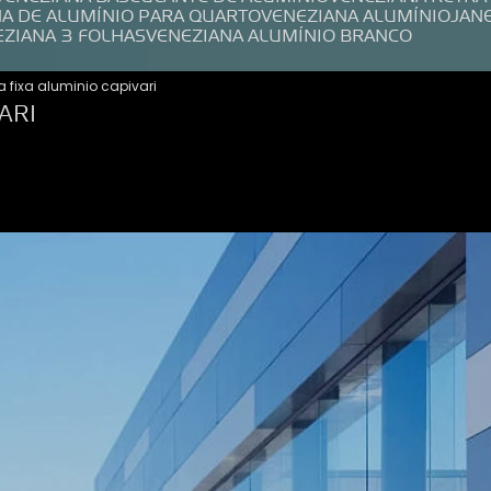
NA DE ALUMÍNIO PARA QUARTO
VENEZIANA ALUMÍNIO
JAN
EZIANA 3 FOLHAS
VENEZIANA ALUMÍNIO BRANCO
a fixa aluminio capivari
ARI