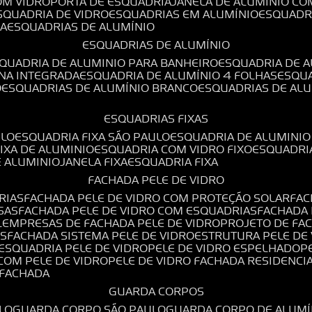
OM VIDRO
PORTA DE ESQUADRIA
JANELA DE ALUMÍNIO CO
ESQUADRIA DE VIDRO
ESQUADRIAS EM ALUMÍNIO
ESQUADR
DA
ESQUADRIAS DE ALUMÍNIO
ESQUADRIAS DE ALUMÍNIO
SQUADRIA DE ALUMINIO PARA BANHEIRO
ESQUADRIA DE 
ANA INTEGRADA
ESQUADRIA DE ALUMÍNIO 4 FOLHAS
ESQU
O
ESQUADRIAS DE ALUMÍNIO BRANCO
ESQUADRIAS DE AL
ESQUADRIAS FIXAS
ULO
ESQUADRIA FIXA SÃO PAULO
ESQUADRIA DE ALUMINIO
FIXA DE ALUMINIO
ESQUADRIA COM VIDRO FIXO
ESQUADRI
E ALUMINIO
JANELA FIXA
ESQUADRIA FIXA
FACHADA PELE DE VIDRO
RIAS
FACHADA PELE DE VIDRO COM PROTEÇÃO SOLAR
FA
SAS
FACHADA PELE DE VIDRO COM ESQUADRIAS
FACHADA
L
EMPRESAS DE FACHADA PELE DE VIDRO
PROJETO DE FA
OS
FACHADA SISTEMA PELE DE VIDRO
ESTRUTURA PELE DE
ESQUADRIA PELE DE VIDRO
PELE DE VIDRO ESPELHADO
 COM PELE DE VIDRO
PELE DE VIDRO FACHADA RESIDENCI
O FACHADA
GUARDA CORPOS
LO
GUARDA CORPO SÃO PAULO
GUARDA CORPO DE ALUM