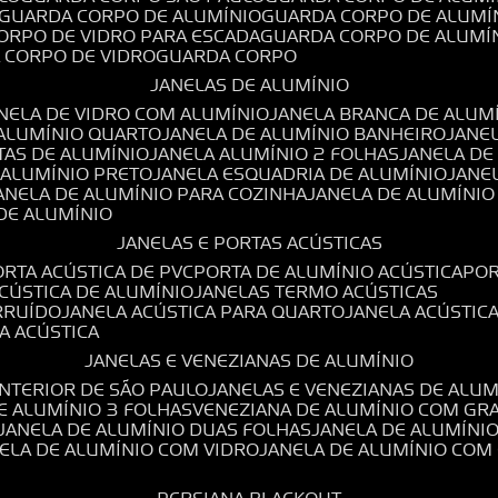
GUARDA CORPO DE ALUMÍNIO
GUARDA CORPO DE ALUMÍ
CORPO DE VIDRO PARA ESCADA
GUARDA CORPO DE ALUMÍ
A CORPO DE VIDRO
GUARDA CORPO
JANELAS DE ALUMÍNIO
ANELA DE VIDRO COM ALUMÍNIO
JANELA BRANCA DE ALUM
 ALUMÍNIO QUARTO
JANELA DE ALUMÍNIO BANHEIRO
JANE
TAS DE ALUMÍNIO
JANELA ALUMÍNIO 2 FOLHAS
JANELA D
 ALUMÍNIO PRETO
JANELA ESQUADRIA DE ALUMÍNIO
JANE
JANELA DE ALUMÍNIO PARA COZINHA
JANELA DE ALUMÍNIO
 DE ALUMÍNIO
JANELAS E PORTAS ACÚSTICAS
PORTA ACÚSTICA DE PVC
PORTA DE ALUMÍNIO ACÚSTICA
PO
ACÚSTICA DE ALUMÍNIO
JANELAS TERMO ACÚSTICAS
IRRUÍDO
JANELA ACÚSTICA PARA QUARTO
JANELA ACÚSTIC
LA ACÚSTICA
JANELAS E VENEZIANAS DE ALUMÍNIO
INTERIOR DE SÃO PAULO
JANELAS E VENEZIANAS DE ALU
DE ALUMÍNIO 3 FOLHAS
VENEZIANA DE ALUMÍNIO COM GR
JANELA DE ALUMÍNIO DUAS FOLHAS
JANELA DE ALUMÍNI
NELA DE ALUMÍNIO COM VIDRO
JANELA DE ALUMÍNIO COM