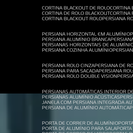
CORTINA BLACKOUT DE ROLO
CORTINA
CORTINA DE ROLO BLACKOUT
CORTINA
CORTINA BLACKOUT ROLO
PERSIANA 
PERSIANA HORIZONTAL EM ALUMÍNIO
PERSIANA ALUMÍNIO BRANCA
PERSIAN
PERSIANAS HORIZONTAIS DE ALUMÍNI
PERSIANA COZINHA ALUMÍNIO
PERSIA
PERSIANA ROLO CINZA
PERSIANA DE R
PERSIANA PARA SACADA
PERSIANA RO
PERSIANA ROLO DOUBLE VISION
PERS
PERSIANAS AUTOMÁTICAS INTERIOR D
PERSIANAS ALUMÍNIO ACÚSTICAS
PER
JANELA COM PERSIANA INTEGRADA A
PERSIANA DE ALUMÍNIO AUTOMÁTICA
PORTA DE CORRER DE ALUMÍNIO
PORT
PORTA DE ALUMÍNIO PARA SALA
PORT