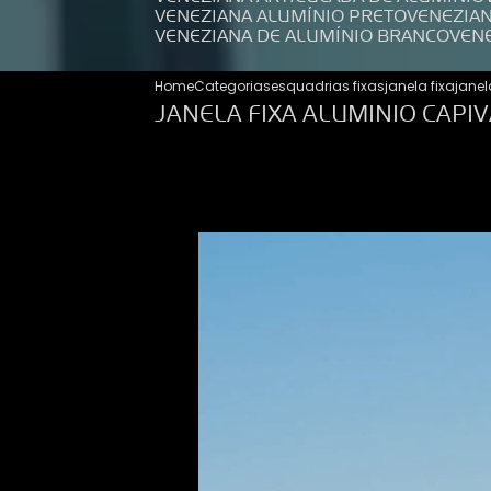
VENEZIANA ALUMÍNIO PRETO
VENEZIA
VENEZIANA DE ALUMÍNIO BRANCO
VEN
Home
Categorias
esquadrias fixas
janela fixa
janel
JANELA FIXA ALUMINIO CAPIV