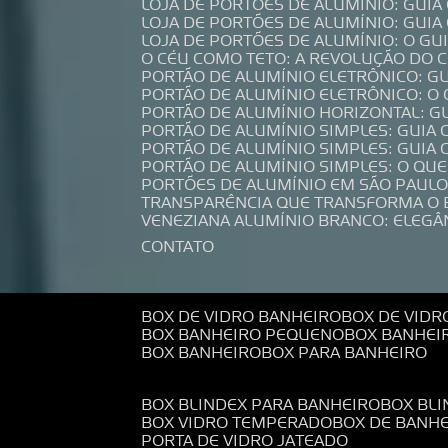
LOJA DE PORTÕES DE ALUMÍNIO: GUI
LOJA DE PORTÕES DE ALUMÍNIO: GUI
LOJA DE PORTÕES DE ALUMÍNIO: O G
O CÉU COMO TETO: A REVOLUÇÃO DO
PORTÃO DE ALUMÍNIO ELETRÔNICO: G
PORTÃO DE ALUMÍNIO ELETRÔNICO: O
PORTÃO DE ALUMÍNIO HORIZONTAL: G
PORTÃO DE ALUMÍNIO SIMPLES: GUIA
PORTÃO DE ALUMÍNIO SIMPLES: GUI
PORTÃO DE ALUMÍNIO SIMPLES: O QU
PORTÕES DE ALUMÍNIO EM SÃO PAULO
TRANSPARÊNCIA QUE TRANSFORMA O
VENEZIANA ALUMÍNIO BRANCO: ELEGÂ
CONTATO
BOX DE VIDRO BANHEIRO
BOX DE VIDR
BOX BANHEIRO PEQUENO
BOX BANHEI
BOX BANHEIRO
BOX PARA BANHEIRO
BOX BLINDEX PARA BANHEIRO
BOX BL
BOX VIDRO TEMPERADO
BOX DE BANH
PORTA DE VIDRO JATEADO