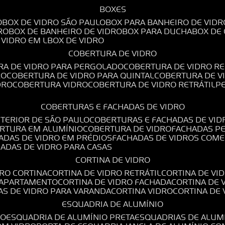
BOXES
O
BOX DE VIDRO SÃO PAULO
BOX PARA BANHEIRO DE VIDR
RO
BOX DE BANHEIRO DE VIDRO
BOX PARA DUCHA
BOX DE
E VIDRO EM L
BOX DE VIDRO
COBERTURA DE VIDRO
RA DE VIDRO PARA PERGOLADO
COBERTURA DE VIDRO RE
RO
COBERTURA DE VIDRO PARA QUINTAL
COBERTURA DE 
DRO
COBERTURA VIDRO
COBERTURA DE VIDRO RETRÁTIL
COBERTURAS E FACHADAS DE VIDRO
NTERIOR DE SÃO PAULO
COBERTURAS E FACHADAS DE VID
ERTURA EM ALUMÍNIO
COBERTURA DE VIDRO
FACHADAS P
HADAS DE VIDRO EM PRÉDIOS
FACHADAS DE VIDROS COME
HADAS DE VIDRO PARA CASAS
CORTINA DE VIDRO
DRO CORTINA
CORTINA DE VIDRO RETRÁTIL
CORTINA DE V
E APARTAMENTO
CORTINA DE VIDRO FACHADA
CORTINA DE
NAS DE VIDRO PARA VARANDA
CORTINA VIDRO
CORTINA DE
ESQUADRIA DE ALUMÍNIO
IO
ESQUADRIA DE ALUMÍNIO PRETA
ESQUADRIAS DE ALUM