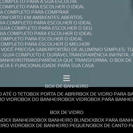
A COMPLETO PARA A SUA ESCOLHA
A COMPLETO PARA ESCOLHER O IDEAL
UIA COMPLETO PARA COMPRAR
 CONFORTO EM AMBIENTES ABERTOS
UIA COMPLETO PARA ESCOLHER O IDEAL
 GUIA COMPLETO PARA ESCOLHER O SEU
UIA COMPLETO PARA ESCOLHER O IDEAL
 COMPLETO PARA ESCOLHER O IDEAL
A COMPLETO PARA ESCOLHER O MELHOR
E VOCÊ PRECISA SABER
PORTÃO DE ALUMÍNIO SIMPLES: T
: GUIA COMPLETO E DURÁVEL
TRANSPARÊNCIA INFINITA:
 BANHEIRO
TRANSPARÊNCIA QUE TRANSFORMA: O BOX DE
NCIA E FUNCIONALIDADE PARA SUA CASA
BOX DE BANHEIRO
O ATÉ O TETO
BOX PORTA DE ABRIR
BOX DE VIDRO PARA 
RO VIDRO
BOX DO BANHEIRO
BOX VIDRO
BOX PARA BANH
BOX DE VIDRO
INDEX BANHEIRO
BOX BANHEIRO BLINDEX
BOX PARA BANH
EIRO VIDRO
BOX DE BANHEIRO PEQUENO
BOX DE CANTO 