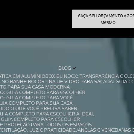
FAÇA SEU ORÇAMENTO AGO
pecialistas!
MESMO
BLOG
TÁTICA EM ALUMÍNIO
BOX BLINDEX: TRANSPARÊNCIA E E
A NO BANHEIRO
CORTINA DE VIDRO PARA SACADA: GUIA 
LETO PARA SUA CASA MODERNA
IO: GUIA COMPLETO PARA ESCOLHER
IO: GUIA COMPLETO PARA VOCÊ
GUIA COMPLETO PARA SUA CASA
TUDO O QUE VOCÊ PRECISA SABER
GUIA COMPLETO PARA ESCOLHER A IDEAL
O GUIA COMPLETO PARA ESCOLHER
A E PROTEÇÃO PARA TODOS OS ESPAÇOS
VENTILAÇÃO, LUZ E PRATICIDADE
JANELAS E VENEZIANAS 