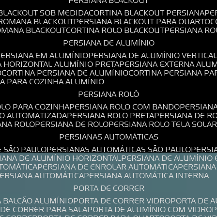
PERSIANA BLACKOUT
 BLACKOUT SOB MEDIDA
CORTINA BLACKOUT PERSIANA
P
 ROMANA BLACKOUT
PERSIANA BLACKOUT PARA QUARTO
ROMANA BLACKOUT
CORTINA ROLO BLACKOUT
PERSIANA R
PERSIANA DE ALUMÍNIO
PERSIANA EM ALUMÍNIO
PERSIANA DE ALUMÍNIO VERTICA
A HORIZONTAL ALUMÍNIO PRETA
PERSIANA EXTERNA ALU
O
CORTINA PERSIANA DE ALUMÍNIO
CORTINA PERSIANA P
NA PARA COZINHA ALUMÍNIO
PERSIANA ROLÔ
OLO PARA COZINHA
PERSIANA ROLO COM BANDO
PERSIAN
LO AUTOMATIZADA
PERSIANA ROLO PRETA
PERSIANA DE 
IANA ROLO
PERSIANA DE ROLO
PERSIANA ROLO TELA SOLA
PERSIANAS AUTOMÁTICAS
E SÃO PAULO
PERSIANAS AUTOMÁTICAS SÃO PAULO
PERS
SIANA DE ALUMÍNIO HORIZONTAL
PERSIANA DE ALUMÍNIO
UTOMÁTICA
PERSIANA DE ENROLAR AUTOMÁTICA
PERSIAN
PERSIANA AUTOMÁTICA
PERSIANA AUTOMÁTICA INTERNA
PORTA DE CORRER
A BALCÃO ALUMÍNIO
PORTA DE CORRER VIDRO
PORTA DE 
A DE CORRER PARA SALA
PORTA DE ALUMÍNIO COM VIDRO