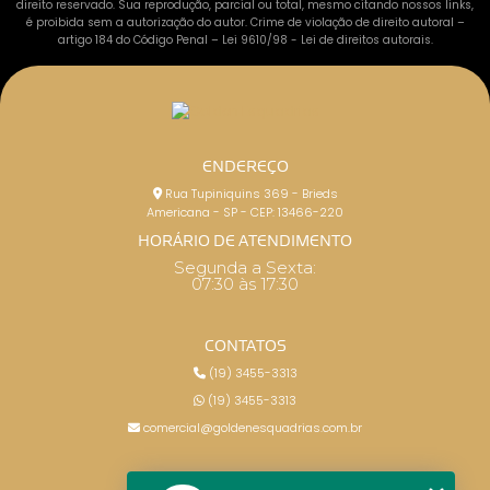
direito reservado. Sua reprodução, parcial ou total, mesmo citando nossos links,
é proibida sem a autorização do autor. Crime de violação de direito autoral –
artigo 184 do Código Penal –
Lei 9610/98 - Lei de direitos autorais
.
ENDEREÇO
Rua Tupiniquins 369 - Brieds
Americana - SP - CEP: 13466-220
HORÁRIO DE ATENDIMENTO
Segunda a Sexta:
07:30 às 17:30
CONTATOS
(19) 3455-3313
(19) 3455-3313
comercial@goldenesquadrias.com.br