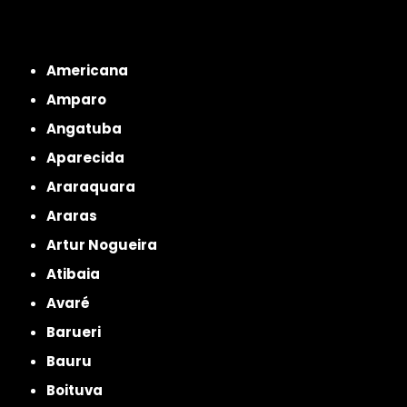
Interior de São Paulo
Interior de São Paulo
Litoral de São Paulo
Região
Metropolitana de São Paulo
Americana
Amparo
Angatuba
Aparecida
Araraquara
Araras
Artur Nogueira
Atibaia
Avaré
Barueri
Bauru
Boituva