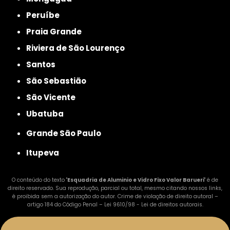
Peruíbe
Praia Grande
Riviera de São Lourenço
Santos
São Sebastião
São Vicente
Ubatuba
Grande São Paulo
Itupeva
O conteúdo do texto "
Esquadria de Aluminio e Vidro Fixo Valor Barueri
" é de
direito reservado. Sua reprodução, parcial ou total, mesmo citando nossos links,
é proibida sem a autorização do autor. Crime de violação de direito autoral –
artigo 184 do Código Penal –
Lei 9610/98 - Lei de direitos autorais
.