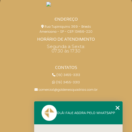
ENDEREÇO
Rua Tupiniquins 369 - Brieds
Americana - SP - CEP: 13466-220
HORÁRIO DE ATENDIMENTO
Segunda a Sexta:
07:30 às 17:30
CONTATOS
(19) 3455-3313
(19) 3455-3313
comercial@goldenesquadrias.com.br
MENU
OLÁ! FALE AGORA PELO WHATSAPP
HOME
SERVIÇOS
BLOG