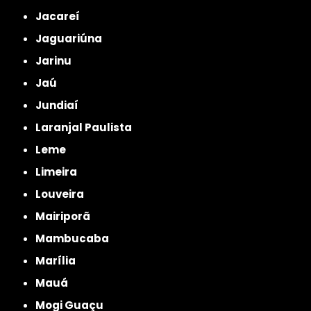
Jacareí
Jaguariúna
Jarinu
Jaú
Jundiaí
Laranjal Paulista
Leme
Limeira
Louveira
Mairiporã
Mambucaba
Marília
Mauá
Mogi Guaçu