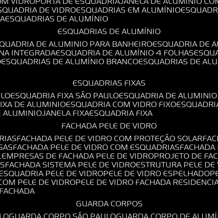
OM VIDRO
PORTA DE ESQUADRIA
JANELA DE ALUMÍNIO CO
ESQUADRIA DE VIDRO
ESQUADRIAS EM ALUMÍNIO
ESQUADR
DA
ESQUADRIAS DE ALUMÍNIO
ESQUADRIAS DE ALUMÍNIO
SQUADRIA DE ALUMINIO PARA BANHEIRO
ESQUADRIA DE 
ANA INTEGRADA
ESQUADRIA DE ALUMÍNIO 4 FOLHAS
ESQU
O
ESQUADRIAS DE ALUMÍNIO BRANCO
ESQUADRIAS DE AL
ESQUADRIAS FIXAS
ULO
ESQUADRIA FIXA SÃO PAULO
ESQUADRIA DE ALUMINIO
FIXA DE ALUMINIO
ESQUADRIA COM VIDRO FIXO
ESQUADRI
E ALUMINIO
JANELA FIXA
ESQUADRIA FIXA
FACHADA PELE DE VIDRO
RIAS
FACHADA PELE DE VIDRO COM PROTEÇÃO SOLAR
FA
SAS
FACHADA PELE DE VIDRO COM ESQUADRIAS
FACHADA
L
EMPRESAS DE FACHADA PELE DE VIDRO
PROJETO DE FA
OS
FACHADA SISTEMA PELE DE VIDRO
ESTRUTURA PELE DE
ESQUADRIA PELE DE VIDRO
PELE DE VIDRO ESPELHADO
 COM PELE DE VIDRO
PELE DE VIDRO FACHADA RESIDENCI
O FACHADA
GUARDA CORPOS
LO
GUARDA CORPO SÃO PAULO
GUARDA CORPO DE ALUM