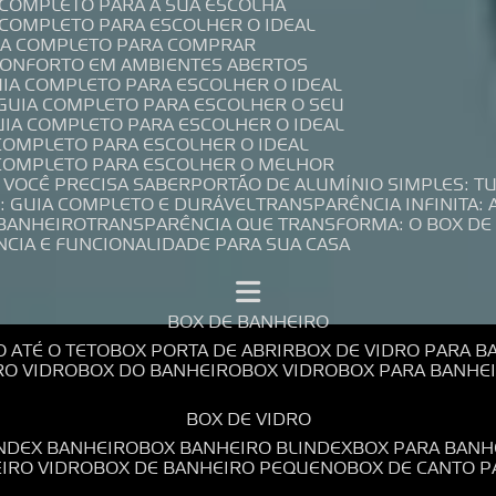
A COMPLETO PARA A SUA ESCOLHA
A COMPLETO PARA ESCOLHER O IDEAL
UIA COMPLETO PARA COMPRAR
 CONFORTO EM AMBIENTES ABERTOS
UIA COMPLETO PARA ESCOLHER O IDEAL
 GUIA COMPLETO PARA ESCOLHER O SEU
UIA COMPLETO PARA ESCOLHER O IDEAL
 COMPLETO PARA ESCOLHER O IDEAL
A COMPLETO PARA ESCOLHER O MELHOR
E VOCÊ PRECISA SABER
PORTÃO DE ALUMÍNIO SIMPLES: T
: GUIA COMPLETO E DURÁVEL
TRANSPARÊNCIA INFINITA:
 BANHEIRO
TRANSPARÊNCIA QUE TRANSFORMA: O BOX DE
NCIA E FUNCIONALIDADE PARA SUA CASA
BOX DE BANHEIRO
O ATÉ O TETO
BOX PORTA DE ABRIR
BOX DE VIDRO PARA 
RO VIDRO
BOX DO BANHEIRO
BOX VIDRO
BOX PARA BANH
BOX DE VIDRO
INDEX BANHEIRO
BOX BANHEIRO BLINDEX
BOX PARA BANH
EIRO VIDRO
BOX DE BANHEIRO PEQUENO
BOX DE CANTO 