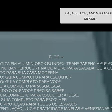
FAÇA SEU ORÇAMENTO AGO
pecialistas!
MESMO
BLOG
TÁTICA EM ALUMÍNIO
BOX BLINDEX: TRANSPARÊNCIA E E
A NO BANHEIRO
CORTINA DE VIDRO PARA SACADA: GUIA 
LETO PARA SUA CASA MODERNA
IO: GUIA COMPLETO PARA ESCOLHER
IO: GUIA COMPLETO PARA VOCÊ
GUIA COMPLETO PARA SUA CASA
TUDO O QUE VOCÊ PRECISA SABER
GUIA COMPLETO PARA ESCOLHER A IDEAL
O GUIA COMPLETO PARA ESCOLHER
A E PROTEÇÃO PARA TODOS OS ESPAÇOS
VENTILAÇÃO, LUZ E PRATICIDADE
JANELAS E VENEZIANAS 