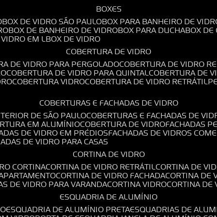
BOXES
O
BOX DE VIDRO SÃO PAULO
BOX PARA BANHEIRO DE VIDR
RO
BOX DE BANHEIRO DE VIDRO
BOX PARA DUCHA
BOX DE
E VIDRO EM L
BOX DE VIDRO
COBERTURA DE VIDRO
RA DE VIDRO PARA PERGOLADO
COBERTURA DE VIDRO RE
RO
COBERTURA DE VIDRO PARA QUINTAL
COBERTURA DE 
DRO
COBERTURA VIDRO
COBERTURA DE VIDRO RETRÁTIL
COBERTURAS E FACHADAS DE VIDRO
NTERIOR DE SÃO PAULO
COBERTURAS E FACHADAS DE VID
ERTURA EM ALUMÍNIO
COBERTURA DE VIDRO
FACHADAS P
HADAS DE VIDRO EM PRÉDIOS
FACHADAS DE VIDROS COME
HADAS DE VIDRO PARA CASAS
CORTINA DE VIDRO
DRO CORTINA
CORTINA DE VIDRO RETRÁTIL
CORTINA DE V
E APARTAMENTO
CORTINA DE VIDRO FACHADA
CORTINA DE
NAS DE VIDRO PARA VARANDA
CORTINA VIDRO
CORTINA DE
ESQUADRIA DE ALUMÍNIO
IO
ESQUADRIA DE ALUMÍNIO PRETA
ESQUADRIAS DE ALUM