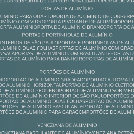
DE CORRER
PORTA DE CORRER PARA QUARTO
PORTA DE V
PORTAS DE ALUMÍNIO
ALUMÍNIO PARA QUARTO
PORTA DE ALUMÍNIO DE CORRER
LUMÍNIO COM VIDRO
PORTA PIVOTANTE DE ALUMÍNIO
POR
PORTA ALUMÍNIO
PORTA DE ALUMÍNIO BRANCO
PORTA DE 
PORTAS E PORTINHOLAS DE ALUMÍNIO
 INTERIOR DE SÃO PAULO
PORTAS E PORTINHOLAS DE AL
 ALUMÍNIO DUAS FOLHAS
PORTAS DE ALUMÍNIO COM GRAD
A SALA
PORTAS DE ALUMÍNIO COM BASCULANTE
PORTAS 
PORTAS DE ALUMÍNIO PARA BANHEIRO
PORTAS DE ALUMÍN
PORTÕES DE ALUMÍNIO
NIO
PORTAO DE ALUMINIO GRADEADO
PORTAO AUTOMATI
 DE ALUMINIO HORIZONTAL
PORTAO DE ALUMINIO ELETRÔ
O DE ALUMÍNIO PEQUENO
PORTAO DE ALUMINIO SOB ME
ORTÕES DE ALUMÍNIO INTERIOR DE SÃO PAULO
PORTÕES 
PORTÃO DE ALUMÍNIO DUAS FOLHAS
PORTÃO DE ALUMÍN
PORTÕES DE ALUMÍNIO BASCULANTE
PORTÃO DE ALUMÍNI
ORTÕES DE ALUMÍNIO PARA GARAGEM
PORTÕES DE ALUMÍ
VENEZIANA DE ALUMÍNIO
VENEZIANA BASCULANTE DE ALUMÍNIO
VENEZIANA RETRÁ