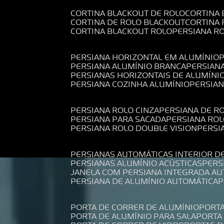
CORTINA BLACKOUT DE ROLO
CORTINA
CORTINA DE ROLO BLACKOUT
CORTINA
CORTINA BLACKOUT ROLO
PERSIANA 
PERSIANA HORIZONTAL EM ALUMÍNIO
PERSIANA ALUMÍNIO BRANCA
PERSIAN
PERSIANAS HORIZONTAIS DE ALUMÍNI
PERSIANA COZINHA ALUMÍNIO
PERSIA
PERSIANA ROLO CINZA
PERSIANA DE R
PERSIANA PARA SACADA
PERSIANA RO
PERSIANA ROLO DOUBLE VISION
PERS
PERSIANAS AUTOMÁTICAS INTERIOR D
PERSIANAS ALUMÍNIO ACÚSTICAS
PER
JANELA COM PERSIANA INTEGRADA A
PERSIANA DE ALUMÍNIO AUTOMÁTICA
PORTA DE CORRER DE ALUMÍNIO
PORT
PORTA DE ALUMÍNIO PARA SALA
PORT