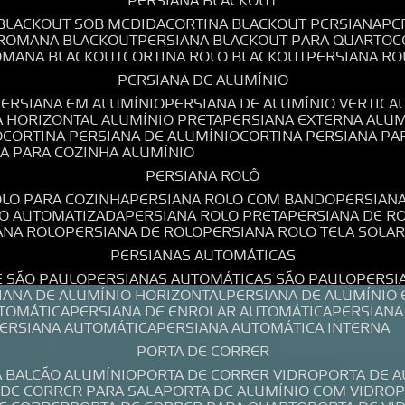
PERSIANA BLACKOUT
 BLACKOUT SOB MEDIDA
CORTINA BLACKOUT PERSIANA
P
 ROMANA BLACKOUT
PERSIANA BLACKOUT PARA QUARTO
ROMANA BLACKOUT
CORTINA ROLO BLACKOUT
PERSIANA R
PERSIANA DE ALUMÍNIO
PERSIANA EM ALUMÍNIO
PERSIANA DE ALUMÍNIO VERTICA
A HORIZONTAL ALUMÍNIO PRETA
PERSIANA EXTERNA ALU
O
CORTINA PERSIANA DE ALUMÍNIO
CORTINA PERSIANA P
NA PARA COZINHA ALUMÍNIO
PERSIANA ROLÔ
OLO PARA COZINHA
PERSIANA ROLO COM BANDO
PERSIAN
LO AUTOMATIZADA
PERSIANA ROLO PRETA
PERSIANA DE 
IANA ROLO
PERSIANA DE ROLO
PERSIANA ROLO TELA SOLA
PERSIANAS AUTOMÁTICAS
E SÃO PAULO
PERSIANAS AUTOMÁTICAS SÃO PAULO
PERS
SIANA DE ALUMÍNIO HORIZONTAL
PERSIANA DE ALUMÍNIO
UTOMÁTICA
PERSIANA DE ENROLAR AUTOMÁTICA
PERSIAN
PERSIANA AUTOMÁTICA
PERSIANA AUTOMÁTICA INTERNA
PORTA DE CORRER
A BALCÃO ALUMÍNIO
PORTA DE CORRER VIDRO
PORTA DE 
A DE CORRER PARA SALA
PORTA DE ALUMÍNIO COM VIDRO