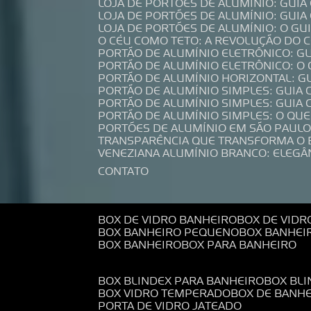
LOJA DE PORTÕES DE ALUMÍNIO: GUI
LOJA DE PORTÕES DE ALUMÍNIO: GUI
LOJA DE PORTÕES DE ALUMÍNIO: O G
O CÉU COMO TETO: A REVOLUÇÃO DO
PORTÃO DE ALUMÍNIO ELETRÔNICO: G
PORTÃO DE ALUMÍNIO ELETRÔNICO: O
PORTÃO DE ALUMÍNIO HORIZONTAL: G
PORTÃO DE ALUMÍNIO SIMPLES: GUIA
PORTÃO DE ALUMÍNIO SIMPLES: GUI
PORTÃO DE ALUMÍNIO SIMPLES: O QU
PORTÕES DE ALUMÍNIO EM SÃO PAULO
TRANSPARÊNCIA QUE TRANSFORMA O
VENEZIANA ALUMÍNIO BRANCO: ELEGÂ
CONTATO
BOX DE VIDRO BANHEIRO
BOX DE VIDR
BOX BANHEIRO PEQUENO
BOX BANHEI
BOX BANHEIRO
BOX PARA BANHEIRO
BOX BLINDEX PARA BANHEIRO
BOX BL
BOX VIDRO TEMPERADO
BOX DE BANH
PORTA DE VIDRO JATEADO