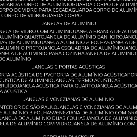
GUARDA CORPO DE ALUMÍNIO
GUARDA CORPO DE ALUMÍ
CORPO DE VIDRO PARA ESCADA
GUARDA CORPO DE ALUMÍ
A CORPO DE VIDRO
GUARDA CORPO
JANELAS DE ALUMÍNIO
ANELA DE VIDRO COM ALUMÍNIO
JANELA BRANCA DE ALUM
 ALUMÍNIO QUARTO
JANELA DE ALUMÍNIO BANHEIRO
JANE
TAS DE ALUMÍNIO
JANELA ALUMÍNIO 2 FOLHAS
JANELA D
 ALUMÍNIO PRETO
JANELA ESQUADRIA DE ALUMÍNIO
JANE
JANELA DE ALUMÍNIO PARA COZINHA
JANELA DE ALUMÍNIO
 DE ALUMÍNIO
JANELAS E PORTAS ACÚSTICAS
PORTA ACÚSTICA DE PVC
PORTA DE ALUMÍNIO ACÚSTICA
PO
ACÚSTICA DE ALUMÍNIO
JANELAS TERMO ACÚSTICAS
IRRUÍDO
JANELA ACÚSTICA PARA QUARTO
JANELA ACÚSTIC
LA ACÚSTICA
JANELAS E VENEZIANAS DE ALUMÍNIO
INTERIOR DE SÃO PAULO
JANELAS E VENEZIANAS DE ALU
DE ALUMÍNIO 3 FOLHAS
VENEZIANA DE ALUMÍNIO COM GR
JANELA DE ALUMÍNIO DUAS FOLHAS
JANELA DE ALUMÍNI
NELA DE ALUMÍNIO COM VIDRO
JANELA DE ALUMÍNIO COM