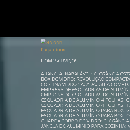
Entre em contato com um de nossos es
HOME
SERVIÇOS
A JANELA INABALÁVEL: ELEGÂNCIA ES
BOX DE VIDRO: REVOLUÇÃO COMPACT
CORTINA VIDRO SACADA: GUIA COMP
EMPRESA DE ESQUADRIAS DE ALUMÍN
EMPRESA DE ESQUADRIAS DE ALUMÍN
ESQUADRIA DE ALUMÍNIO 4 FOLHAS: 
ESQUADRIA DE ALUMÍNIO 4 FOLHAS: 
ESQUADRIA DE ALUMÍNIO PARA BOX: 
ESQUADRIA DE ALUMÍNIO PARA BOX: 
GUARDA CORPO DE VIDRO: ELEGÂNCI
JANELA DE ALUMÍNIO PARA COZINHA: 