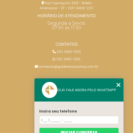
Rua Tupiniquins 369 - Brieds
Americana - SP - CEP: 13466-220
HORÁRIO DE ATENDIMENTO
Segunda a Sexta:
07:30 às 17:30
CONTATOS
(19) 3455-3313
(19) 3455-3313
comercial@goldenesquadrias.com.br
MENU
OLÁ! FALE AGORA PELO WHATSAPP
HOME
SERVIÇOS
BLOG
Insira seu telefone
CONTATO
CATEGORIAS
MAPA DO SITE
INICIAR CONVERSA