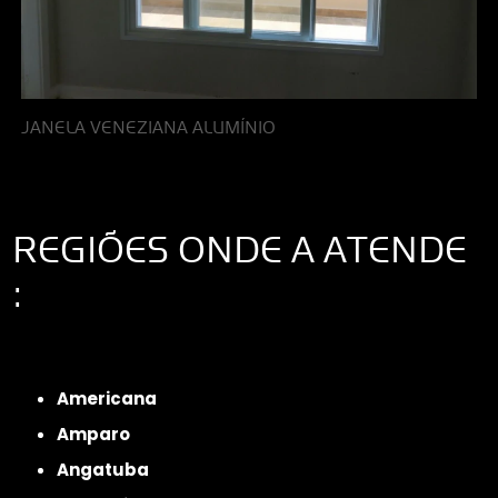
JANELA VENEZIANA ALUMÍNIO
REGIÕES ONDE A ATENDE
:
Interior de São Paulo
Interior de São Paulo
Litoral de São Paulo
Região
Metropolitana de São Paulo
Americana
Amparo
Angatuba