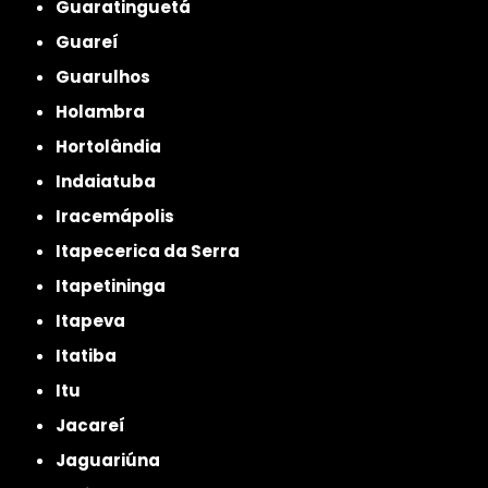
Guaratinguetá
Guareí
Guarulhos
Holambra
Hortolândia
Indaiatuba
Iracemápolis
Itapecerica da Serra
Itapetininga
Itapeva
Itatiba
Itu
Jacareí
Jaguariúna