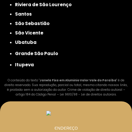
Riviera de São Lourenço
Santos
São Sebastião
São Vicente
Ubatuba
Grande São Paulo
Itupeva
O conteúdo do texto "
Janela Fixa em Aluminio Valor Vale do Paraíba
" é de
direito reservado. Sua reprodução, parcial ou total, mesmo citando nossos links,
é proibida sem a autorização do autor. Crime de violação de direito autoral –
artigo 184 do Código Penal –
Lei 9610/98 - Lei de direitos autorais
.
ENDEREÇO