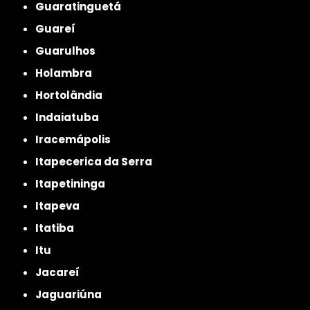
Guaratinguetá
Guareí
Guarulhos
Holambra
Hortolândia
Indaiatuba
Iracemápolis
Itapecerica da Serra
Itapetininga
Itapeva
Itatiba
Itu
Jacareí
Jaguariúna