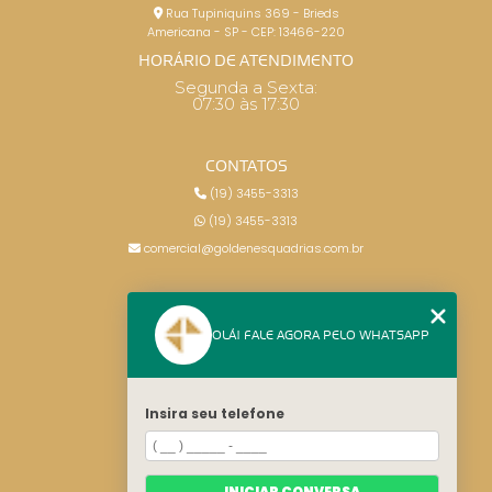
Rua Tupiniquins 369 - Brieds
Americana - SP - CEP: 13466-220
HORÁRIO DE ATENDIMENTO
Segunda a Sexta:
07:30 às 17:30
CONTATOS
(19) 3455-3313
(19) 3455-3313
comercial@goldenesquadrias.com.br
MENU
OLÁ! FALE AGORA PELO WHATSAPP
HOME
SERVIÇOS
BLOG
Insira seu telefone
CONTATO
CATEGORIAS
MAPA DO SITE
INICIAR CONVERSA