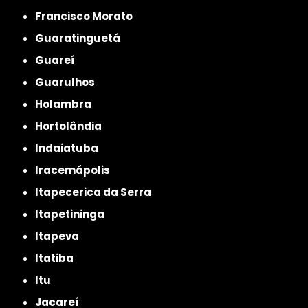
Francisco Morato
Guaratinguetá
Guareí
Guarulhos
Holambra
Hortolândia
Indaiatuba
Iracemápolis
Itapecerica da Serra
Itapetininga
Itapeva
Itatiba
Itu
Jacareí