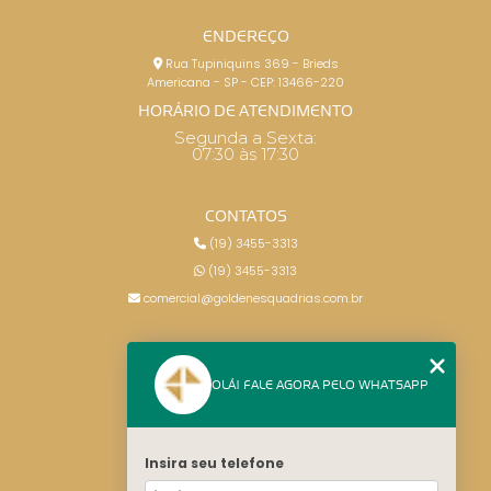
ENDEREÇO
Rua Tupiniquins 369 - Brieds
Americana - SP - CEP: 13466-220
HORÁRIO DE ATENDIMENTO
Segunda a Sexta:
07:30 às 17:30
CONTATOS
(19) 3455-3313
(19) 3455-3313
comercial@goldenesquadrias.com.br
MENU
OLÁ! FALE AGORA PELO WHATSAPP
HOME
SERVIÇOS
BLOG
Insira seu telefone
CONTATO