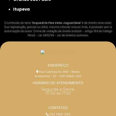
Itupeva
O conteúdo do texto "
Esquadria Fixa Valor Jaguariúna
" é de direito reservado.
Sua reprodução, parcial ou total, mesmo citando nossos links, é proibida sem a
autorização do autor. Crime de violação de direito autoral – artigo 184 do Código
Penal –
Lei 9610/98 - Lei de direitos autorais
.
ENDEREÇO
Rua Tupiniquins 369 - Brieds
Americana - SP - CEP: 13466-220
HORÁRIO DE ATENDIMENTO
Segunda a Sexta:
07:30 às 17:30
CONTATOS
(19) 3455-3313