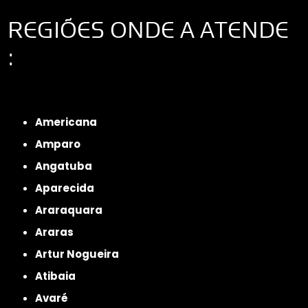
REGIÕES ONDE A ATENDE
:
Interior de São Paulo
Interior de São Paulo
Litoral de São Paulo
Região
Metropolitana de São Paulo
Americana
Amparo
Angatuba
Aparecida
Araraquara
Araras
Artur Nogueira
Atibaia
Avaré