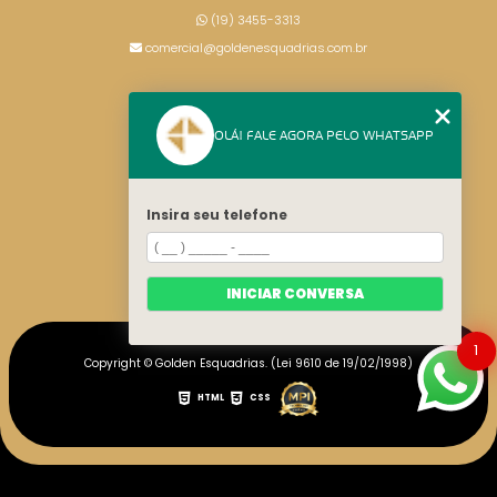
(19) 3455-3313
comercial@goldenesquadrias.com.br
MENU
OLÁ! FALE AGORA PELO WHATSAPP
HOME
SERVIÇOS
BLOG
Insira seu telefone
CONTATO
CATEGORIAS
MAPA DO SITE
INICIAR CONVERSA
1
Copyright © Golden Esquadrias. (Lei 9610 de 19/02/1998)
HTML
CSS