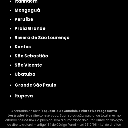
Itanhaém
Mongaguá
Peruíbe
Praia Grande
Riviera de São Lourenço
Santos
São Sebastião
São Vicente
Ubatuba
Grande São Paulo
Itupeva
O conteúdo do texto "
Esquadria de Aluminio e Vidro Fixo Preço Santa
Gertrudes
" é de direito reservado. Sua reprodução, parcial ou total, mesmo
citando nossos links, é proibida sem a autorização do autor. Crime de violação
de direito autoral – artigo 184 do Código Penal –
Lei 9610/98 - Lei de direitos