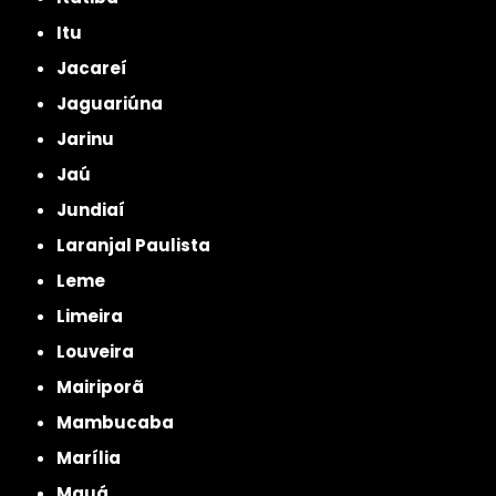
Itu
Jacareí
Jaguariúna
Jarinu
Jaú
Jundiaí
Laranjal Paulista
Leme
Limeira
Louveira
Mairiporã
Mambucaba
Marília
Mauá