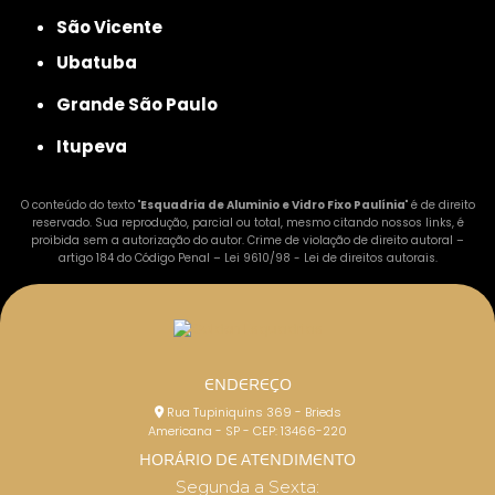
São Vicente
Ubatuba
Grande São Paulo
Itupeva
O conteúdo do texto "
Esquadria de Aluminio e Vidro Fixo Paulínia
" é de direito
reservado. Sua reprodução, parcial ou total, mesmo citando nossos links, é
proibida sem a autorização do autor. Crime de violação de direito autoral –
artigo 184 do Código Penal –
Lei 9610/98 - Lei de direitos autorais
.
ENDEREÇO
Rua Tupiniquins 369 - Brieds
Americana - SP - CEP: 13466-220
HORÁRIO DE ATENDIMENTO
Segunda a Sexta: