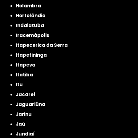
Holambra
Hortolândia
Indaiatuba
Iracemápolis
Itapecerica da Serra
Itapetininga
Itapeva
Itatiba
Itu
Jacareí
Jaguariúna
Jarinu
Jaú
Jundiaí