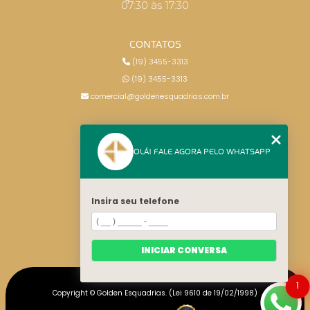
07:30 às 17:30
CONTATOS
(19) 3455-3313
(19) 3455-3313
comercial@goldenesquadrias.com.br
MENU
OLÁ! FALE AGORA PELO WHATSAPP
HOME
SERVIÇOS
BLOG
Insira seu telefone
CONTATO
CATEGORIAS
MAPA DO SITE
INICIAR CONVERSA
1
Copyright © Golden Esquadrias. (Lei 9610 de 19/02/1998)