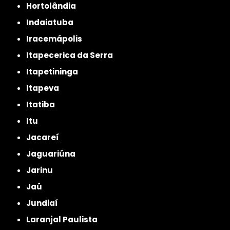
Hortolândia
Indaiatuba
Iracemápolis
Itapecerica da Serra
Itapetininga
Itapeva
Itatiba
Itu
Jacareí
Jaguariúna
Jarinu
Jaú
Jundiaí
Laranjal Paulista