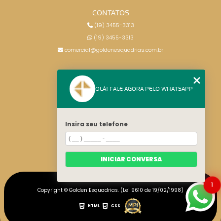
CONTATOS
(19) 3455-3313
(19) 3455-3313
comercial@goldenesquadrias.com.br
MENU
OLÁ! FALE AGORA PELO WHATSAPP
HOME
SERVIÇOS
BLOG
Insira seu telefone
CONTATO
CATEGORIAS
MAPA DO SITE
INICIAR CONVERSA
1
Copyright © Golden Esquadrias. (Lei 9610 de 19/02/1998)
HTML
CSS