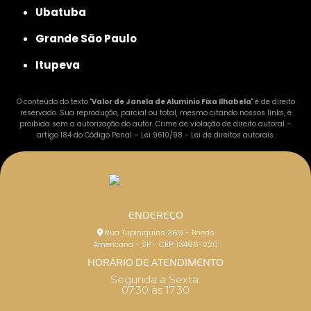
Ubatuba
Grande São Paulo
Itupeva
O conteúdo do texto "
Valor de Janela de Aluminio Fixa Ilhabela
" é de direito
reservado. Sua reprodução, parcial ou total, mesmo citando nossos links, é
proibida sem a autorização do autor. Crime de violação de direito autoral –
artigo 184 do Código Penal –
Lei 9610/98 - Lei de direitos autorais
.
ENDEREÇO
Rua Tupiniquins 369 - Brieds
Americana - SP - CEP: 13466-220
HORÁRIO DE ATENDIMENTO
Segunda a Sexta:
07:30 às 17:30