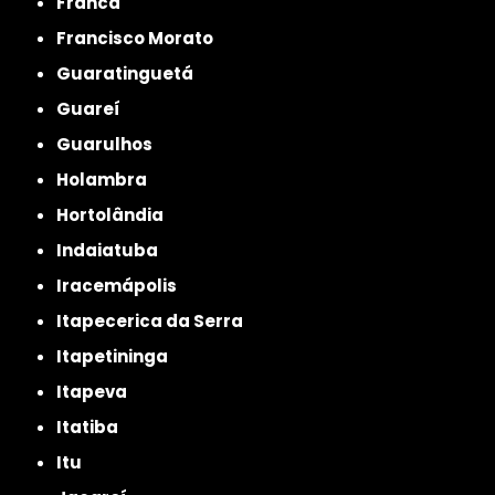
Franca
Francisco Morato
Guaratinguetá
Guareí
Guarulhos
Holambra
Hortolândia
Indaiatuba
Iracemápolis
Itapecerica da Serra
Itapetininga
Itapeva
Itatiba
Itu