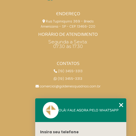
ENDEREÇO
Rua Tupiniquins 369 - Brieds
Americana - SP - CEP: 13466-220
HORÁRIO DE ATENDIMENTO
Segunda a Sexta:
07:30 às 17:30
CONTATOS
(19) 3455-3313
(19) 3455-3313
comercial@goldenesquadrias.com.br
MENU
OLÁ! FALE AGORA PELO WHATSAPP
HOME
SERVIÇOS
BLOG
Insira seu telefone
CONTATO