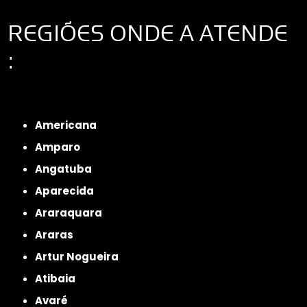
REGIÕES ONDE A ATENDE
:
Interior de São Paulo
Interior de São Paulo
Litoral de São Paulo
Região
Metropolitana de São Paulo
Americana
Amparo
Angatuba
Aparecida
Araraquara
Araras
Artur Nogueira
Atibaia
Avaré