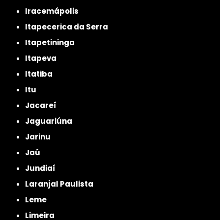
Iracemápolis
Itapecerica da Serra
Itapetininga
Itapeva
Itatiba
Itu
Jacareí
Jaguariúna
Jarinu
Jaú
Jundiaí
Laranjal Paulista
Leme
Limeira