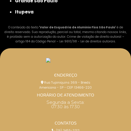
Grande São Paulo
Itupeva
O conteúdo do texto "
Valor de Esquadria de Aluminio Fixa São Paulo
" é de
direito reservado. Sua reprodução, parcial ou total, mesmo citando nossos links,
é proibida sem a autorização do autor. Crime de violação de direito autoral –
artigo 184 do Código Penal –
Lei 9610/98 - Lei de direitos autorais
.
ENDEREÇO
Rua Tupiniquins 369 - Brieds
Americana - SP - CEP: 13466-220
HORÁRIO DE ATENDIMENTO
Segunda a Sexta:
07:30 às 17:30
CONTATOS
(19) 3455-3313