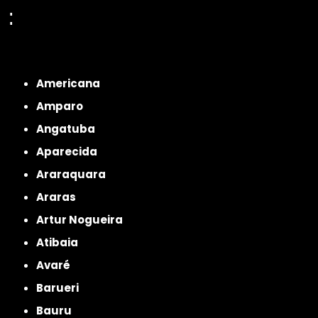
:
Interior de São Paulo
Interior de São Paulo
Litoral de São Paulo
Região
Metropolitana de São Paulo
Americana
Amparo
Angatuba
Aparecida
Araraquara
Araras
Artur Nogueira
Atibaia
Avaré
Barueri
Bauru