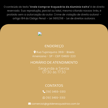
O conteúdo do texto "
Onde Comprar Esquadria de Aluminio Salto
" é de direito
reservado. Sua reprodução, parcial ou total, mesmo citando nossos links, é
proibida sem a autorização do autor. Crime de violação de direito autoral –
artigo 184 do Código Penal –
Lei 9610/98 - Lei de direitos autorais
.
ENDEREÇO
Rua Tupiniquins 369 - Brieds
Americana - SP - CEP: 13466-220
HORÁRIO DE ATENDIMENTO
Segunda a Sexta:
07:30 às 17:30
CONTATOS
(19) 3455-3313
(19) 3455-3313
comercial@goldenesquadrias.com.br