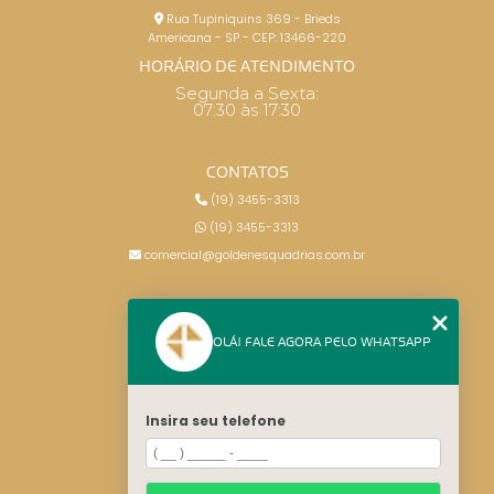
Rua Tupiniquins 369 - Brieds
Americana - SP - CEP: 13466-220
HORÁRIO DE ATENDIMENTO
Segunda a Sexta:
07:30 às 17:30
CONTATOS
(19) 3455-3313
(19) 3455-3313
comercial@goldenesquadrias.com.br
MENU
OLÁ! FALE AGORA PELO WHATSAPP
HOME
SERVIÇOS
BLOG
Insira seu telefone
CONTATO
CATEGORIAS
MAPA DO SITE