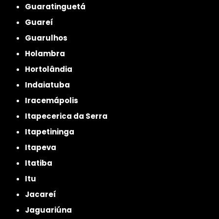
Guaratinguetá
Guareí
Guarulhos
Holambra
Hortolândia
Indaiatuba
Iracemápolis
Itapecerica da Serra
Itapetininga
Itapeva
Itatiba
Itu
Jacareí
Jaguariúna