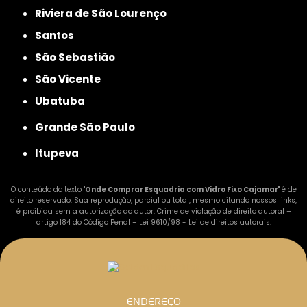
Riviera de São Lourenço
Santos
São Sebastião
São Vicente
Ubatuba
Grande São Paulo
Itupeva
O conteúdo do texto "
Onde Comprar Esquadria com Vidro Fixo Cajamar
" é de
direito reservado. Sua reprodução, parcial ou total, mesmo citando nossos links,
é proibida sem a autorização do autor. Crime de violação de direito autoral –
artigo 184 do Código Penal –
Lei 9610/98 - Lei de direitos autorais
.
ENDEREÇO