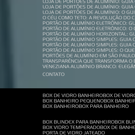
LOJA DE PORTÕES DE ALUMÍNIO: GUI
LOJA DE PORTÕES DE ALUMÍNIO: GUI
LOJA DE PORTÕES DE ALUMÍNIO: O G
O CÉU COMO TETO: A REVOLUÇÃO DO
PORTÃO DE ALUMÍNIO ELETRÔNICO: G
PORTÃO DE ALUMÍNIO ELETRÔNICO: O
PORTÃO DE ALUMÍNIO HORIZONTAL: G
PORTÃO DE ALUMÍNIO SIMPLES: GUIA
PORTÃO DE ALUMÍNIO SIMPLES: GUI
PORTÃO DE ALUMÍNIO SIMPLES: O QU
PORTÕES DE ALUMÍNIO EM SÃO PAULO
TRANSPARÊNCIA QUE TRANSFORMA O
VENEZIANA ALUMÍNIO BRANCO: ELEGÂ
CONTATO
BOX DE VIDRO BANHEIRO
BOX DE VIDR
BOX BANHEIRO PEQUENO
BOX BANHEI
BOX BANHEIRO
BOX PARA BANHEIRO
BOX BLINDEX PARA BANHEIRO
BOX BL
BOX VIDRO TEMPERADO
BOX DE BANH
PORTA DE VIDRO JATEADO