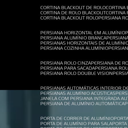
CORTINA BLACKOUT DE ROLO
CORTINA
CORTINA DE ROLO BLACKOUT
CORTINA
CORTINA BLACKOUT ROLO
PERSIANA 
PERSIANA HORIZONTAL EM ALUMÍNIO
PERSIANA ALUMÍNIO BRANCA
PERSIAN
PERSIANAS HORIZONTAIS DE ALUMÍNI
PERSIANA COZINHA ALUMÍNIO
PERSIA
PERSIANA ROLO CINZA
PERSIANA DE R
PERSIANA PARA SACADA
PERSIANA RO
PERSIANA ROLO DOUBLE VISION
PERS
PERSIANAS AUTOMÁTICAS INTERIOR D
PERSIANAS ALUMÍNIO ACÚSTICAS
PER
JANELA COM PERSIANA INTEGRADA A
PERSIANA DE ALUMÍNIO AUTOMÁTICA
PORTA DE CORRER DE ALUMÍNIO
PORT
PORTA DE ALUMÍNIO PARA SALA
PORT