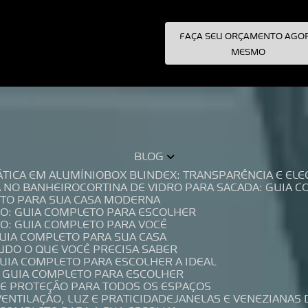
FAÇA SEU ORÇAMENTO AGO
pecialistas!
MESMO
BLOG
TÁTICA EM ALUMÍNIO
BOX BLINDEX: TRANSPARÊNCIA E E
A NO BANHEIRO
CORTINA DE VIDRO PARA SACADA: GUIA 
LETO PARA SUA CASA MODERNA
IO: GUIA COMPLETO PARA ESCOLHER
IO: GUIA COMPLETO PARA VOCÊ
GUIA COMPLETO PARA SUA CASA
TUDO O QUE VOCÊ PRECISA SABER
GUIA COMPLETO PARA ESCOLHER A IDEAL
O GUIA COMPLETO PARA ESCOLHER
A E PROTEÇÃO PARA TODOS OS ESPAÇOS
VENTILAÇÃO, LUZ E PRATICIDADE
JANELAS E VENEZIANAS 