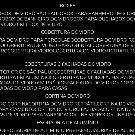
BOXES
O
BOX DE VIDRO SÃO PAULO
BOX PARA BANHEIRO DE VIDR
RO
BOX DE BANHEIRO DE VIDRO
BOX PARA DUCHA
BOX DE
E VIDRO EM L
BOX DE VIDRO
COBERTURA DE VIDRO
RA DE VIDRO PARA PERGOLADO
COBERTURA DE VIDRO RE
RO
COBERTURA DE VIDRO PARA QUINTAL
COBERTURA DE 
DRO
COBERTURA VIDRO
COBERTURA DE VIDRO RETRÁTIL
COBERTURAS E FACHADAS DE VIDRO
NTERIOR DE SÃO PAULO
COBERTURAS E FACHADAS DE VID
ERTURA EM ALUMÍNIO
COBERTURA DE VIDRO
FACHADAS P
HADAS DE VIDRO EM PRÉDIOS
FACHADAS DE VIDROS COME
HADAS DE VIDRO PARA CASAS
CORTINA DE VIDRO
DRO CORTINA
CORTINA DE VIDRO RETRÁTIL
CORTINA DE V
E APARTAMENTO
CORTINA DE VIDRO FACHADA
CORTINA DE
NAS DE VIDRO PARA VARANDA
CORTINA VIDRO
CORTINA DE
ESQUADRIA DE ALUMÍNIO
IO
ESQUADRIA DE ALUMÍNIO PRETA
ESQUADRIAS DE ALUM