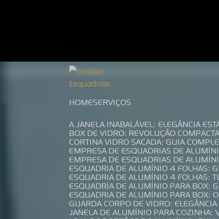
Entre em contato com um de nossos es
HOME
SERVIÇOS
A JANELA INABALÁVEL: ELEGÂNCIA ES
BOX DE VIDRO: REVOLUÇÃO COMPACT
CORTINA VIDRO SACADA: GUIA COMP
EMPRESA DE ESQUADRIAS DE ALUMÍN
EMPRESA DE ESQUADRIAS DE ALUMÍN
ESQUADRIA DE ALUMÍNIO 4 FOLHAS: 
ESQUADRIA DE ALUMÍNIO 4 FOLHAS: 
ESQUADRIA DE ALUMÍNIO PARA BOX: 
ESQUADRIA DE ALUMÍNIO PARA BOX: 
GUARDA CORPO DE VIDRO: ELEGÂNCI
JANELA DE ALUMÍNIO PARA COZINHA: 