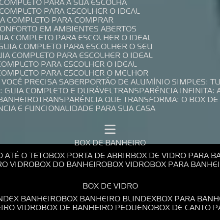
A COMPLETO PARA A SUA ESCOLHA
A COMPLETO PARA ESCOLHER O IDEAL
UIA COMPLETO PARA COMPRAR
 CONFORTO EM AMBIENTES ABERTOS
UIA COMPLETO PARA ESCOLHER O IDEAL
 GUIA COMPLETO PARA ESCOLHER O SEU
UIA COMPLETO PARA ESCOLHER O IDEAL
 COMPLETO PARA ESCOLHER O IDEAL
A COMPLETO PARA ESCOLHER O MELHOR
E VOCÊ PRECISA SABER
PORTÃO DE ALUMÍNIO SIMPLES: T
: GUIA COMPLETO E DURÁVEL
TRANSPARÊNCIA INFINITA:
 BANHEIRO
TRANSPARÊNCIA QUE TRANSFORMA: O BOX DE
NCIA E FUNCIONALIDADE PARA SUA CASA
BOX DE BANHEIRO
O ATÉ O TETO
BOX PORTA DE ABRIR
BOX DE VIDRO PARA 
RO VIDRO
BOX DO BANHEIRO
BOX VIDRO
BOX PARA BANH
BOX DE VIDRO
INDEX BANHEIRO
BOX BANHEIRO BLINDEX
BOX PARA BANH
EIRO VIDRO
BOX DE BANHEIRO PEQUENO
BOX DE CANTO 