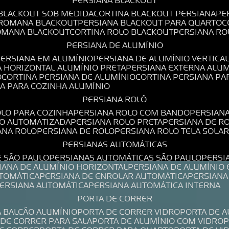
PERSIANA BLACKOUT
 BLACKOUT SOB MEDIDA
CORTINA BLACKOUT PERSIANA
P
 ROMANA BLACKOUT
PERSIANA BLACKOUT PARA QUARTO
ROMANA BLACKOUT
CORTINA ROLO BLACKOUT
PERSIANA R
PERSIANA DE ALUMÍNIO
PERSIANA EM ALUMÍNIO
PERSIANA DE ALUMÍNIO VERTICA
A HORIZONTAL ALUMÍNIO PRETA
PERSIANA EXTERNA ALU
O
CORTINA PERSIANA DE ALUMÍNIO
CORTINA PERSIANA P
NA PARA COZINHA ALUMÍNIO
PERSIANA ROLÔ
OLO PARA COZINHA
PERSIANA ROLO COM BANDO
PERSIAN
LO AUTOMATIZADA
PERSIANA ROLO PRETA
PERSIANA DE 
IANA ROLO
PERSIANA DE ROLO
PERSIANA ROLO TELA SOLA
PERSIANAS AUTOMÁTICAS
E SÃO PAULO
PERSIANAS AUTOMÁTICAS SÃO PAULO
PERS
SIANA DE ALUMÍNIO HORIZONTAL
PERSIANA DE ALUMÍNIO
UTOMÁTICA
PERSIANA DE ENROLAR AUTOMÁTICA
PERSIAN
PERSIANA AUTOMÁTICA
PERSIANA AUTOMÁTICA INTERNA
PORTA DE CORRER
A BALCÃO ALUMÍNIO
PORTA DE CORRER VIDRO
PORTA DE 
A DE CORRER PARA SALA
PORTA DE ALUMÍNIO COM VIDRO