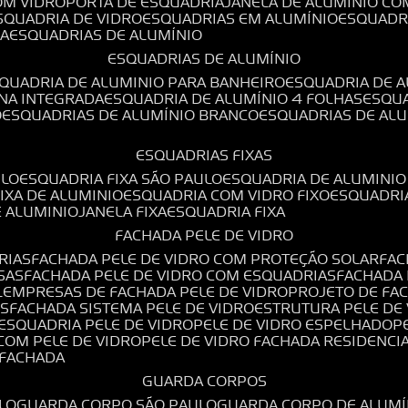
OM VIDRO
PORTA DE ESQUADRIA
JANELA DE ALUMÍNIO CO
ESQUADRIA DE VIDRO
ESQUADRIAS EM ALUMÍNIO
ESQUADR
DA
ESQUADRIAS DE ALUMÍNIO
ESQUADRIAS DE ALUMÍNIO
SQUADRIA DE ALUMINIO PARA BANHEIRO
ESQUADRIA DE 
ANA INTEGRADA
ESQUADRIA DE ALUMÍNIO 4 FOLHAS
ESQU
O
ESQUADRIAS DE ALUMÍNIO BRANCO
ESQUADRIAS DE AL
ESQUADRIAS FIXAS
ULO
ESQUADRIA FIXA SÃO PAULO
ESQUADRIA DE ALUMINIO
FIXA DE ALUMINIO
ESQUADRIA COM VIDRO FIXO
ESQUADRI
E ALUMINIO
JANELA FIXA
ESQUADRIA FIXA
FACHADA PELE DE VIDRO
RIAS
FACHADA PELE DE VIDRO COM PROTEÇÃO SOLAR
FA
SAS
FACHADA PELE DE VIDRO COM ESQUADRIAS
FACHADA
L
EMPRESAS DE FACHADA PELE DE VIDRO
PROJETO DE FA
OS
FACHADA SISTEMA PELE DE VIDRO
ESTRUTURA PELE DE
ESQUADRIA PELE DE VIDRO
PELE DE VIDRO ESPELHADO
 COM PELE DE VIDRO
PELE DE VIDRO FACHADA RESIDENCI
O FACHADA
GUARDA CORPOS
LO
GUARDA CORPO SÃO PAULO
GUARDA CORPO DE ALUM