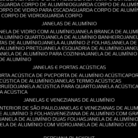
GUARDA CORPO DE ALUMÍNIO
GUARDA CORPO DE ALUMÍ
CORPO DE VIDRO PARA ESCADA
GUARDA CORPO DE ALUMÍ
A CORPO DE VIDRO
GUARDA CORPO
JANELAS DE ALUMÍNIO
ANELA DE VIDRO COM ALUMÍNIO
JANELA BRANCA DE ALUM
 ALUMÍNIO QUARTO
JANELA DE ALUMÍNIO BANHEIRO
JANE
TAS DE ALUMÍNIO
JANELA ALUMÍNIO 2 FOLHAS
JANELA D
 ALUMÍNIO PRETO
JANELA ESQUADRIA DE ALUMÍNIO
JANE
JANELA DE ALUMÍNIO PARA COZINHA
JANELA DE ALUMÍNIO
 DE ALUMÍNIO
JANELAS E PORTAS ACÚSTICAS
PORTA ACÚSTICA DE PVC
PORTA DE ALUMÍNIO ACÚSTICA
PO
ACÚSTICA DE ALUMÍNIO
JANELAS TERMO ACÚSTICAS
IRRUÍDO
JANELA ACÚSTICA PARA QUARTO
JANELA ACÚSTIC
LA ACÚSTICA
JANELAS E VENEZIANAS DE ALUMÍNIO
INTERIOR DE SÃO PAULO
JANELAS E VENEZIANAS DE ALU
DE ALUMÍNIO 3 FOLHAS
VENEZIANA DE ALUMÍNIO COM GR
JANELA DE ALUMÍNIO DUAS FOLHAS
JANELA DE ALUMÍNI
NELA DE ALUMÍNIO COM VIDRO
JANELA DE ALUMÍNIO COM