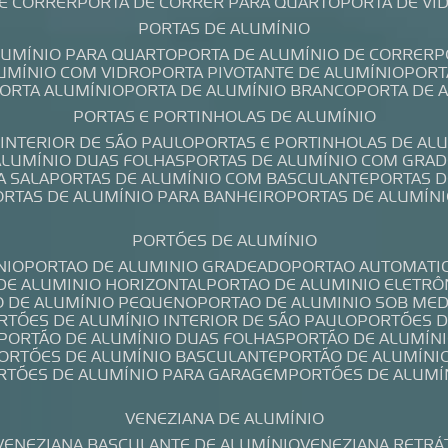
DE CORRER
PORTA DE CORRER PARA QUARTO
PORTA DE V
PORTAS DE ALUMÍNIO
ALUMÍNIO PARA QUARTO
PORTA DE ALUMÍNIO DE CORRER
LUMÍNIO COM VIDRO
PORTA PIVOTANTE DE ALUMÍNIO
POR
PORTA ALUMÍNIO
PORTA DE ALUMÍNIO BRANCO
PORTA DE 
PORTAS E PORTINHOLAS DE ALUMÍNIO
 INTERIOR DE SÃO PAULO
PORTAS E PORTINHOLAS DE AL
 ALUMÍNIO DUAS FOLHAS
PORTAS DE ALUMÍNIO COM GRAD
A SALA
PORTAS DE ALUMÍNIO COM BASCULANTE
PORTAS 
PORTAS DE ALUMÍNIO PARA BANHEIRO
PORTAS DE ALUMÍN
PORTÕES DE ALUMÍNIO
NIO
PORTAO DE ALUMINIO GRADEADO
PORTAO AUTOMATI
 DE ALUMINIO HORIZONTAL
PORTAO DE ALUMINIO ELETRÔ
O DE ALUMÍNIO PEQUENO
PORTAO DE ALUMINIO SOB ME
ORTÕES DE ALUMÍNIO INTERIOR DE SÃO PAULO
PORTÕES 
PORTÃO DE ALUMÍNIO DUAS FOLHAS
PORTÃO DE ALUMÍN
PORTÕES DE ALUMÍNIO BASCULANTE
PORTÃO DE ALUMÍNI
ORTÕES DE ALUMÍNIO PARA GARAGEM
PORTÕES DE ALUMÍ
VENEZIANA DE ALUMÍNIO
VENEZIANA BASCULANTE DE ALUMÍNIO
VENEZIANA RETRÁ